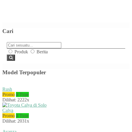
Cari
Produk
Berita
Model Terpopuler
Rush
Promo
4 Type
Dilihat: 2222x
Calya
Promo
4 Type
Dilihat: 2031x
Avanza