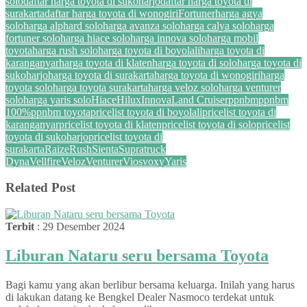
solo
daftar harga toyota di sukoharjo
daftar harga toyota di
surakarta
daftar harga toyota di wonogiri
Fortuner
harga agya
solo
harga alphard solo
harga avanza solo
harga calya solo
harga
fortuner solo
harga hiace solo
harga innova solo
harga mobil
toyota
harga rush solo
harga toyota di boyolali
harga toyota di
karanganyar
harga toyota di klaten
harga toyota di solo
harga toyota di
sukoharjo
harga toyota di surakarta
harga toyota di wonogiri
harga
toyota solo
harga toyota surakarta
harga veloz solo
harga venturer
solo
harga yaris solo
Hiace
Hilux
Innova
Land Cruiser
ppnbm
ppnbm
100%
ppnbm toyota
pricelist toyota di boyolali
pricelist toyota di
karanganyar
pricelist toyota di klaten
pricelist toyota di solo
pricelist
toyota di sukoharjo
pricelist toyota di
surakarta
Raize
Rush
Sienta
Supra
truck
Dyna
Vellfire
Veloz
Venturer
Vios
voxy
Yaris
Related Post
Terbit
: 29 Desember 2024
Liburan Nataru seru bersama Toyota
Bagi kamu yang akan berlibur bersama keluarga. Inilah yang harus
di lakukan datang ke Bengkel Dealer Nasmoco terdekat untuk