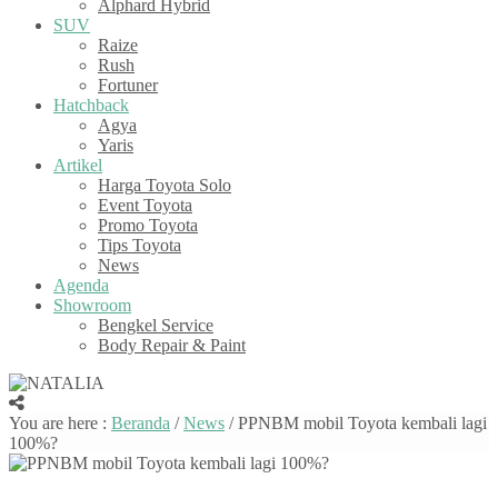
Alphard Hybrid
SUV
Raize
Rush
Fortuner
Hatchback
Agya
Yaris
Artikel
Harga Toyota Solo
Event Toyota
Promo Toyota
Tips Toyota
News
Agenda
Showroom
Bengkel Service
Body Repair & Paint
You are here :
Beranda
/
News
/
PPNBM mobil Toyota kembali lagi
100%?