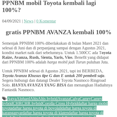
PPNBM mobil Toyota kembali lagi
100%?
04/09/2021
|
News
|
0 Komentar
gratis PPNBM AVANZA kembali 100%
Semenjak PPNBM 100% diberlakukan di bulan Maret 2021 dan
selesai di Juni dan di perpanjang sampai dengan Agustus 2021,
kondisi market naik dari sebelumnya. Untuk 1.500CC ada T
oyota
Raize, Avanza, Rush, Sienta, Yaris, Vios
. Benefit yang didapat
dari PPNBM 100% adalah
harga mobil jadi Turun
puluhan Juta.
Untuk PPNBM selesai di Agustus 2021, tapi ini BERBEDA,
Toyota Avanza Khusus tipe G dan E untuk 200 pembeli saja
.
Segera hubungi dan datangi Dealer Toyota Nasmoco Ringroad
Solo.
HANYA AVANZA YANG BISA
dan menangkan Hadiahnya
Fantastik Nasmoco.
Agya
Alphard
Altis
Altis hybrid
Avanza
Calya
Camry
Camry
hybrid
CHR
CHR hybrid
Corolla Cross Hybrid
daftar harga mobil
toyota
daftar harga toyota di boyolali
daftar harga toyota di
karanganyar
daftar harga toyota di klaten
daftar harga toyota di