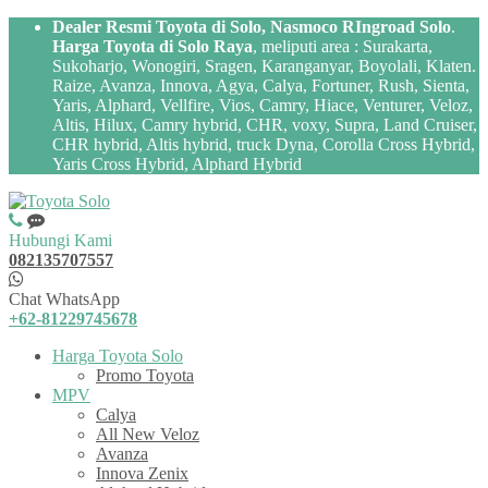
Dealer Resmi Toyota di Solo, Nasmoco RIngroad Solo
.
Harga Toyota di Solo Raya
, meliputi area : Surakarta,
Sukoharjo, Wonogiri, Sragen, Karanganyar, Boyolali, Klaten.
Raize, Avanza, Innova, Agya, Calya, Fortuner, Rush, Sienta,
Yaris, Alphard, Vellfire, Vios, Camry, Hiace, Venturer, Veloz,
Altis, Hilux, Camry hybrid, CHR, voxy, Supra, Land Cruiser,
CHR hybrid, Altis hybrid, truck Dyna, Corolla Cross Hybrid,
Yaris Cross Hybrid, Alphard Hybrid
Hubungi Kami
082135707557
Chat WhatsApp
+62-81229745678
Harga Toyota Solo
Promo Toyota
MPV
Calya
All New Veloz
Avanza
Innova Zenix