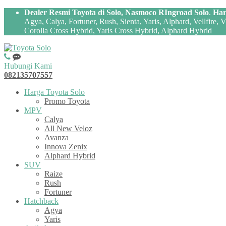
Dealer Resmi Toyota di Solo, Nasmoco RIngroad Solo
.
Har
Agya, Calya, Fortuner, Rush, Sienta, Yaris, Alphard, Vellfire,
Corolla Cross Hybrid, Yaris Cross Hybrid, Alphard Hybrid
Hubungi Kami
082135707557
Harga Toyota Solo
Promo Toyota
MPV
Calya
All New Veloz
Avanza
Innova Zenix
Alphard Hybrid
SUV
Raize
Rush
Fortuner
Hatchback
Agya
Yaris