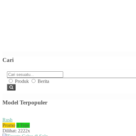
Cari
Produk
Berita
Model Terpopuler
Rush
Promo
4 Type
Dilihat: 2222x