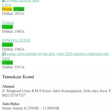
Calya
Promo
4 Type
Dilihat: 2031x
Avanza
4 Type
Dilihat: 1965x
INNOVA ZENIX
5 Type
Dilihat: 1962x
Yaris
1 Type
Dilihat: 1913x
Temukan Kami
Alamat
Jl. Ringroad Utara KM 9 Sroyo Jaten Karanganyar, Solo raya Jawa 
082135707557
Jam Buka
Senin–Jumat: 8.15WIB – 17.00WIB