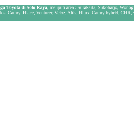
ga Toyota di Solo Raya
, meliputi area : Surakarta, Sukoharjo, Wonog
 Vios, Camry, Hiace, Venturer, Veloz, Altis, Hilux, Camry hybrid, CHR,