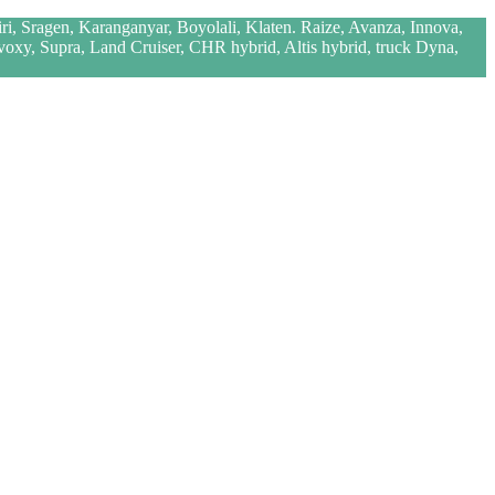
iri, Sragen, Karanganyar, Boyolali, Klaten. Raize, Avanza, Innova,
 voxy, Supra, Land Cruiser, CHR hybrid, Altis hybrid, truck Dyna,