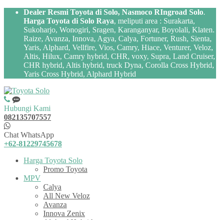
Dealer Resmi Toyota di Solo, Nasmoco RIngroad Solo
.
Harga Toyota di Solo Raya
, meliputi area : Surakarta,
Sukoharjo, Wonogiri, Sragen, Karanganyar, Boyolali, Klaten.
Raize, Avanza, Innova, Agya, Calya, Fortuner, Rush, Sienta,
Yaris, Alphard, Vellfire, Vios, Camry, Hiace, Venturer, Veloz,
Altis, Hilux, Camry hybrid, CHR, voxy, Supra, Land Cruiser,
CHR hybrid, Altis hybrid, truck Dyna, Corolla Cross Hybrid,
Yaris Cross Hybrid, Alphard Hybrid
Hubungi Kami
082135707557
Chat WhatsApp
+62-81229745678
Harga Toyota Solo
Promo Toyota
MPV
Calya
All New Veloz
Avanza
Innova Zenix