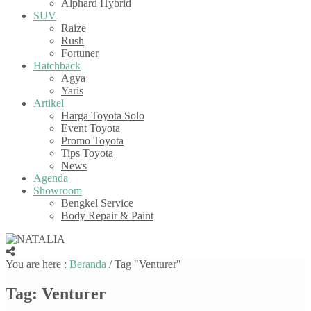
Alphard Hybrid
SUV
Raize
Rush
Fortuner
Hatchback
Agya
Yaris
Artikel
Harga Toyota Solo
Event Toyota
Promo Toyota
Tips Toyota
News
Agenda
Showroom
Bengkel Service
Body Repair & Paint
You are here :
Beranda
/
Tag "Venturer"
Tag:
Venturer