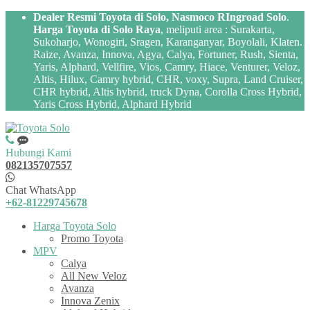
Dealer Resmi Toyota di Solo, Nasmoco RIngroad Solo
.
Harga Toyota di Solo Raya
, meliputi area : Surakarta,
Sukoharjo, Wonogiri, Sragen, Karanganyar, Boyolali, Klaten.
Raize, Avanza, Innova, Agya, Calya, Fortuner, Rush, Sienta,
Yaris, Alphard, Vellfire, Vios, Camry, Hiace, Venturer, Veloz,
Altis, Hilux, Camry hybrid, CHR, voxy, Supra, Land Cruiser,
CHR hybrid, Altis hybrid, truck Dyna, Corolla Cross Hybrid,
Yaris Cross Hybrid, Alphard Hybrid
Hubungi Kami
082135707557
Chat WhatsApp
+62-81229745678
Harga Toyota Solo
Promo Toyota
MPV
Calya
All New Veloz
Avanza
Innova Zenix