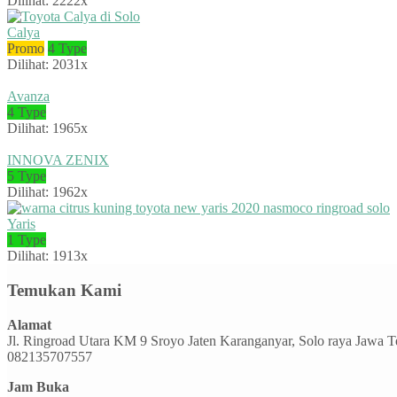
Dilihat: 2222x
Calya
Promo
4 Type
Dilihat: 2031x
Avanza
4 Type
Dilihat: 1965x
INNOVA ZENIX
5 Type
Dilihat: 1962x
Yaris
1 Type
Dilihat: 1913x
Temukan Kami
Alamat
Jl. Ringroad Utara KM 9 Sroyo Jaten Karanganyar, Solo raya Jawa 
082135707557
Jam Buka