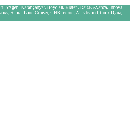
iri, Sragen, Karanganyar, Boyolali, Klaten. Raize, Avanza, Innova,
 voxy, Supra, Land Cruiser, CHR hybrid, Altis hybrid, truck Dyna,