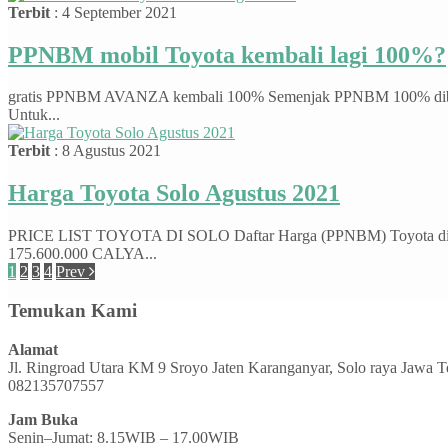
Terbit
: 4 September 2021
PPNBM mobil Toyota kembali lagi 100%?
gratis PPNBM AVANZA kembali 100% Semenjak PPNBM 100% diberlakuk
Untuk...
Terbit
: 8 Agustus 2021
Harga Toyota Solo Agustus 2021
PRICE LIST TOYOTA DI SOLO Daftar Harga (PPNBM) Toyota d
175.600.000 CALYA...
1
2
3
4
Prev
Temukan Kami
Alamat
Jl. Ringroad Utara KM 9 Sroyo Jaten Karanganyar, Solo raya Jawa 
082135707557
Jam Buka
Senin–Jumat: 8.15WIB – 17.00WIB