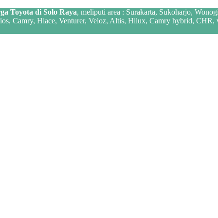
ga Toyota di Solo Raya
, meliputi area : Surakarta, Sukoharjo, Wonog
 Vios, Camry, Hiace, Venturer, Veloz, Altis, Hilux, Camry hybrid, CHR,