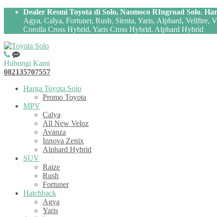
Dealer Resmi Toyota di Solo, Nasmoco RIngroad Solo
.
Har
Agya, Calya, Fortuner, Rush, Sienta, Yaris, Alphard, Vellfire,
Corolla Cross Hybrid, Yaris Cross Hybrid, Alphard Hybrid
Hubungi Kami
082135707557
Harga Toyota Solo
Promo Toyota
MPV
Calya
All New Veloz
Avanza
Innova Zenix
Alphard Hybrid
SUV
Raize
Rush
Fortuner
Hatchback
Agya
Yaris