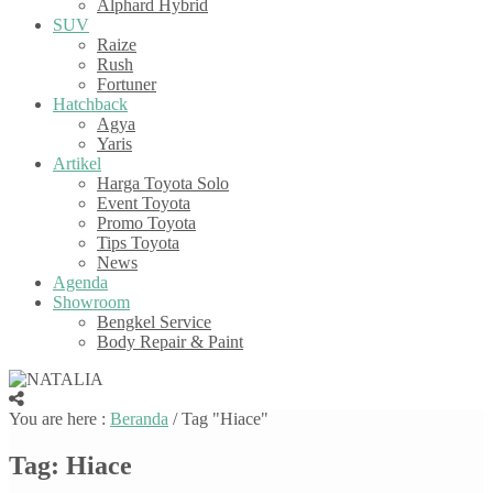
Alphard Hybrid
SUV
Raize
Rush
Fortuner
Hatchback
Agya
Yaris
Artikel
Harga Toyota Solo
Event Toyota
Promo Toyota
Tips Toyota
News
Agenda
Showroom
Bengkel Service
Body Repair & Paint
You are here :
Beranda
/
Tag "Hiace"
Tag:
Hiace