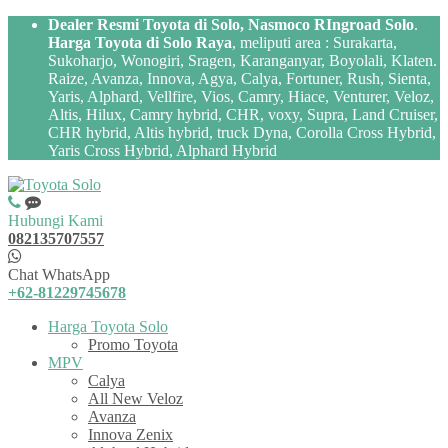
Dealer Resmi Toyota di Solo, Nasmoco RIngroad Solo
.
Harga Toyota di Solo Raya
, meliputi area : Surakarta,
Sukoharjo, Wonogiri, Sragen, Karanganyar, Boyolali, Klaten.
Raize, Avanza, Innova, Agya, Calya, Fortuner, Rush, Sienta,
Yaris, Alphard, Vellfire, Vios, Camry, Hiace, Venturer, Veloz,
Altis, Hilux, Camry hybrid, CHR, voxy, Supra, Land Cruiser,
CHR hybrid, Altis hybrid, truck Dyna, Corolla Cross Hybrid,
Yaris Cross Hybrid, Alphard Hybrid
Hubungi Kami
082135707557
Chat WhatsApp
+62-81229745678
Harga Toyota Solo
Promo Toyota
MPV
Calya
All New Veloz
Avanza
Innova Zenix