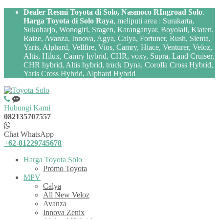
Dealer Resmi Toyota di Solo, Nasmoco RIngroad Solo
.
Harga Toyota di Solo Raya
, meliputi area : Surakarta,
Sukoharjo, Wonogiri, Sragen, Karanganyar, Boyolali, Klaten.
Raize, Avanza, Innova, Agya, Calya, Fortuner, Rush, Sienta,
Yaris, Alphard, Vellfire, Vios, Camry, Hiace, Venturer, Veloz,
Altis, Hilux, Camry hybrid, CHR, voxy, Supra, Land Cruiser,
CHR hybrid, Altis hybrid, truck Dyna, Corolla Cross Hybrid,
Yaris Cross Hybrid, Alphard Hybrid
Hubungi Kami
082135707557
Chat WhatsApp
+62-81229745678
Harga Toyota Solo
Promo Toyota
MPV
Calya
All New Veloz
Avanza
Innova Zenix