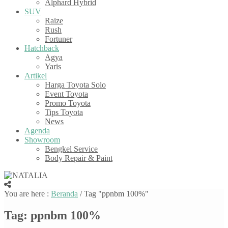
Alphard Hybrid
SUV
Raize
Rush
Fortuner
Hatchback
Agya
Yaris
Artikel
Harga Toyota Solo
Event Toyota
Promo Toyota
Tips Toyota
News
Agenda
Showroom
Bengkel Service
Body Repair & Paint
You are here :
Beranda
/
Tag "ppnbm 100%"
Tag:
ppnbm 100%