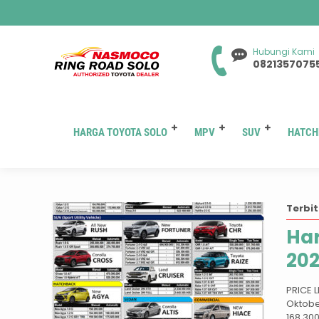
Hubungi Kami
0821357075
HARGA TOYOTA SOLO
MPV
SUV
HATCH
Terbit
Har
202
PRICE 
Oktobe
168.300