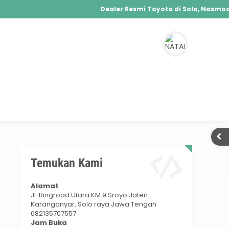
Dealer Resmi Toyota di Solo, Nasmoco 
Agya, Calya, Fortuner, Rush, Sienta, Yaris, Alp
Hybrid, Yaris Cross Hybrid, Alphard Hybrid
Temukan Kami
Alamat
Jl. Ringroad Utara KM 9 Sroyo Jaten
Karanganyar, Solo raya Jawa Tengah
082135707557
Jam Buka