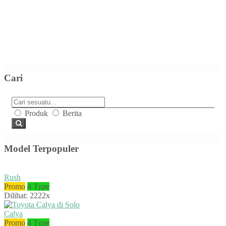
Cari
Produk
Berita
Model Terpopuler
Rush
Promo
4 Type
Dilihat: 2222x
Calya
Promo
4 Type