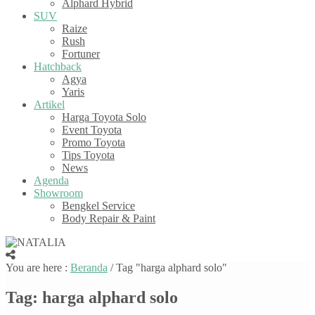
Alphard Hybrid
SUV
Raize
Rush
Fortuner
Hatchback
Agya
Yaris
Artikel
Harga Toyota Solo
Event Toyota
Promo Toyota
Tips Toyota
News
Agenda
Showroom
Bengkel Service
Body Repair & Paint
You are here :
Beranda
/
Tag "harga alphard solo"
Tag:
harga alphard solo