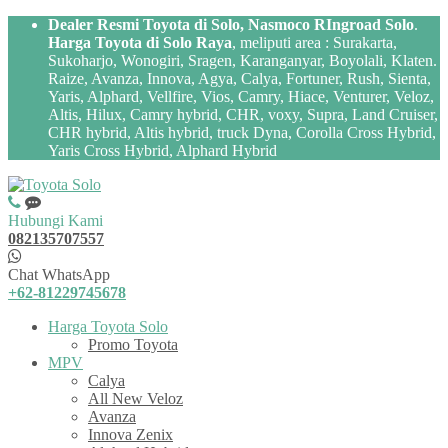
Dealer Resmi Toyota di Solo, Nasmoco RIngroad Solo
.
Harga Toyota di Solo Raya
, meliputi area : Surakarta,
Sukoharjo, Wonogiri, Sragen, Karanganyar, Boyolali, Klaten.
Raize, Avanza, Innova, Agya, Calya, Fortuner, Rush, Sienta,
Yaris, Alphard, Vellfire, Vios, Camry, Hiace, Venturer, Veloz,
Altis, Hilux, Camry hybrid, CHR, voxy, Supra, Land Cruiser,
CHR hybrid, Altis hybrid, truck Dyna, Corolla Cross Hybrid,
Yaris Cross Hybrid, Alphard Hybrid
Hubungi Kami
082135707557
Chat WhatsApp
+62-81229745678
Harga Toyota Solo
Promo Toyota
MPV
Calya
All New Veloz
Avanza
Innova Zenix