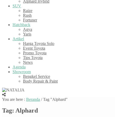
Alphard Hybrid
SUV
Raize
Rush
Fortuner
Hatchback
Agya
Yaris
Artikel
Harga Toyota Solo
Event Toyota
Promo Toyota
Tips Toyota
News
Agenda
Showroom
Bengkel Service
Body Repair & Paint
You are here :
Beranda
/
Tag "Alphard"
Tag:
Alphard