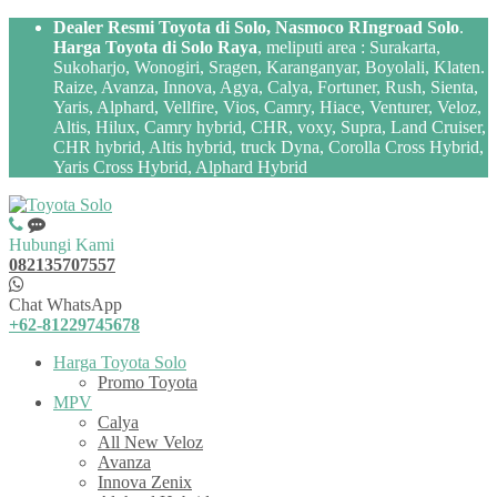
Dealer Resmi Toyota di Solo, Nasmoco RIngroad Solo
.
Harga Toyota di Solo Raya
, meliputi area : Surakarta,
Sukoharjo, Wonogiri, Sragen, Karanganyar, Boyolali, Klaten.
Raize, Avanza, Innova, Agya, Calya, Fortuner, Rush, Sienta,
Yaris, Alphard, Vellfire, Vios, Camry, Hiace, Venturer, Veloz,
Altis, Hilux, Camry hybrid, CHR, voxy, Supra, Land Cruiser,
CHR hybrid, Altis hybrid, truck Dyna, Corolla Cross Hybrid,
Yaris Cross Hybrid, Alphard Hybrid
Hubungi Kami
082135707557
Chat WhatsApp
+62-81229745678
Harga Toyota Solo
Promo Toyota
MPV
Calya
All New Veloz
Avanza
Innova Zenix