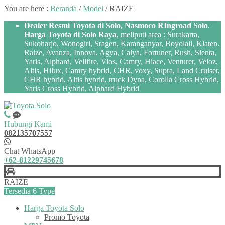
You are here :
Beranda
/
Model
/
RAIZE
Dealer Resmi Toyota di Solo, Nasmoco RIngroad Solo
.
Harga Toyota di Solo Raya
, meliputi area : Surakarta,
Sukoharjo, Wonogiri, Sragen, Karanganyar, Boyolali, Klaten.
Raize, Avanza, Innova, Agya, Calya, Fortuner, Rush, Sienta,
Yaris, Alphard, Vellfire, Vios, Camry, Hiace, Venturer, Veloz,
Altis, Hilux, Camry hybrid, CHR, voxy, Supra, Land Cruiser,
CHR hybrid, Altis hybrid, truck Dyna, Corolla Cross Hybrid,
Yaris Cross Hybrid, Alphard Hybrid
Hubungi Kami
082135707557
Chat WhatsApp
+62-81229745678
RAIZE
Tersedia 6 Type
Harga Toyota Solo
Promo Toyota