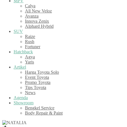
MPV
Calya
All New Veloz
Avanza
Innova Zenix
Alphard Hybrid
SUV
Raize
Rush
Fortuner
Hatchback
Agya
Yaris
Artikel
Harga Toyota Solo
Event Toyota
Promo Toyota
Tips Toyota
News
Agenda
Showroom
Bengkel Service
Body Repair & Paint