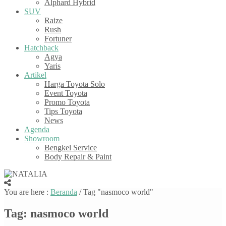
Alphard Hybrid
SUV
Raize
Rush
Fortuner
Hatchback
Agya
Yaris
Artikel
Harga Toyota Solo
Event Toyota
Promo Toyota
Tips Toyota
News
Agenda
Showroom
Bengkel Service
Body Repair & Paint
You are here :
Beranda
/
Tag "nasmoco world"
Tag:
nasmoco world