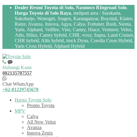
Dealer Resmi Toyota di Solo, Nasmoco RIngroad Solo
.
Harga Toyota di Solo Raya
, meliputi area : Surakarta,
Sukoharjo, Wonogiri, Sragen, Karanganyar, Boyolali, Klaten.
Raize, Avanza, Innova, Agya, Calya, Fortuner, Rush, Sienta,
Yaris, Alphard, Vellfire, Vios, Camry, Hiace, Venturer, Veloz,
Altis, Hilux, Camry hybrid, CHR, voxy, Supra, Land Cruiser,
CHR hybrid, Altis hybrid, truck Dyna, Corolla Cross Hybrid,
Yaris Cross Hybrid, Alphard Hybrid
Hubungi Kami
082135707557
Chat WhatsApp
+62-81229745678
Harga Toyota Solo
Promo Toyota
MPV
Calya
All New Veloz
Avanza
Innova Zenix