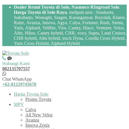
Dealer Resmi Toyota di Solo, Nasmoco RIngroad Solo
.
Harga Toyota di Solo Raya
, meliputi area : Surakarta,
Sukoharjo, Wonogiri, Sragen, Karanganyar, Boyolali, Klaten.
Raize, Avanza, Innova, Agya, Calya, Fortuner, Rush, Sienta,
Yaris, Alphard, Vellfire, Vios, Camry, Hiace, Venturer, Veloz,
Altis, Hilux, Camry hybrid, CHR, voxy, Supra, Land Cruiser,
CHR hybrid, Altis hybrid, truck Dyna, Corolla Cross Hybrid,
Yaris Cross Hybrid, Alphard Hybrid
Hubungi Kami
082135707557
Chat WhatsApp
+62-81229745678
Harga Toyota Solo
Promo Toyota
MPV
Calya
All New Veloz
Avanza
Innova Zenix