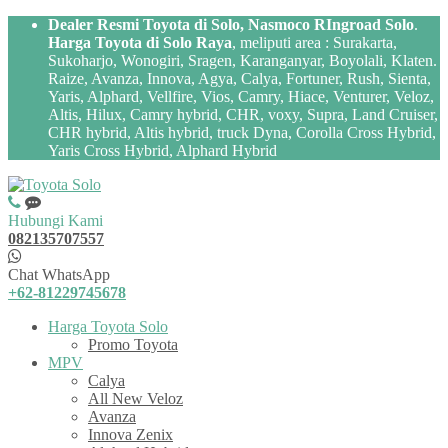
Dealer Resmi Toyota di Solo, Nasmoco RIngroad Solo
.
Harga Toyota di Solo Raya
, meliputi area : Surakarta,
Sukoharjo, Wonogiri, Sragen, Karanganyar, Boyolali, Klaten.
Raize, Avanza, Innova, Agya, Calya, Fortuner, Rush, Sienta,
Yaris, Alphard, Vellfire, Vios, Camry, Hiace, Venturer, Veloz,
Altis, Hilux, Camry hybrid, CHR, voxy, Supra, Land Cruiser,
CHR hybrid, Altis hybrid, truck Dyna, Corolla Cross Hybrid,
Yaris Cross Hybrid, Alphard Hybrid
Hubungi Kami
082135707557
Chat WhatsApp
+62-81229745678
Harga Toyota Solo
Promo Toyota
MPV
Calya
All New Veloz
Avanza
Innova Zenix