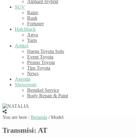
Alphard Hybrid
SUV
Raize
Rush
Fortuner
Hatchback
Agya
Yaris
Artikel
Harga Toyota Solo
Event Toyota
Promo Toyota
Tips Toyota
News
Agenda
Showroom
Bengkel Service
Body Repair & Paint
You are here :
Beranda
/
Model
Transmisi:
AT