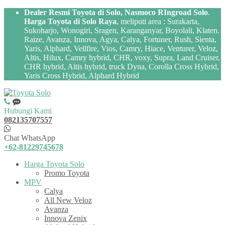
Dealer Resmi Toyota di Solo, Nasmoco RIngroad Solo
.
Harga Toyota di Solo Raya
, meliputi area : Surakarta,
Sukoharjo, Wonogiri, Sragen, Karanganyar, Boyolali, Klaten.
Raize, Avanza, Innova, Agya, Calya, Fortuner, Rush, Sienta,
Yaris, Alphard, Vellfire, Vios, Camry, Hiace, Venturer, Veloz,
Altis, Hilux, Camry hybrid, CHR, voxy, Supra, Land Cruiser,
CHR hybrid, Altis hybrid, truck Dyna, Corolla Cross Hybrid,
Yaris Cross Hybrid, Alphard Hybrid
Hubungi Kami
082135707557
Chat WhatsApp
+62-81229745678
Harga Toyota Solo
Promo Toyota
MPV
Calya
All New Veloz
Avanza
Innova Zenix