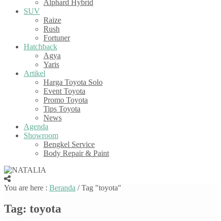
Alphard Hybrid
SUV
Raize
Rush
Fortuner
Hatchback
Agya
Yaris
Artikel
Harga Toyota Solo
Event Toyota
Promo Toyota
Tips Toyota
News
Agenda
Showroom
Bengkel Service
Body Repair & Paint
You are here :
Beranda
/
Tag "toyota"
Tag:
toyota