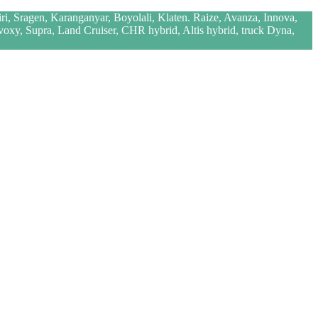
iri, Sragen, Karanganyar, Boyolali, Klaten. Raize, Avanza, Innova,
 voxy, Supra, Land Cruiser, CHR hybrid, Altis hybrid, truck Dyna,