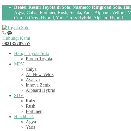
Dealer Resmi Toyota di Solo, Nasmoco RIngroad Solo
.
Har
Agya, Calya, Fortuner, Rush, Sienta, Yaris, Alphard, Vellfire,
Corolla Cross Hybrid, Yaris Cross Hybrid, Alphard Hybrid
Hubungi Kami
082135707557
Harga Toyota Solo
Promo Toyota
MPV
Calya
All New Veloz
Avanza
Innova Zenix
Alphard Hybrid
SUV
Raize
Rush
Fortuner
Hatchback
Agya
Yaris