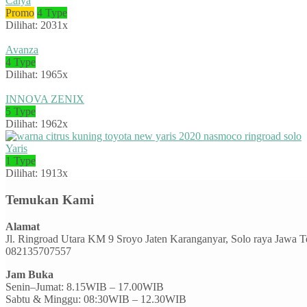
Calya
Promo
4 Type
Dilihat: 2031x
Avanza
4 Type
Dilihat: 1965x
INNOVA ZENIX
5 Type
Dilihat: 1962x
Yaris
1 Type
Dilihat: 1913x
Temukan Kami
Alamat
Jl. Ringroad Utara KM 9 Sroyo Jaten Karanganyar, Solo raya Jawa 
082135707557
Jam Buka
Senin–Jumat: 8.15WIB – 17.00WIB
Sabtu & Minggu: 08:30WIB – 12.30WIB