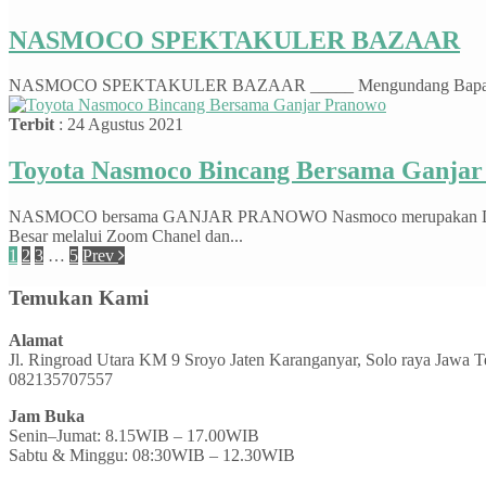
NASMOCO SPEKTAKULER BAZAAR
NASMOCO SPEKTAKULER BAZAAR _____ Mengundang Bapak/Ibu untuk b
Terbit
: 24 Agustus 2021
Toyota Nasmoco Bincang Bersama Ganjar
NASMOCO bersama GANJAR PRANOWO Nasmoco merupakan Dealer Res
Besar melalui Zoom Chanel dan...
1
2
3
…
5
Prev
Temukan Kami
Alamat
Jl. Ringroad Utara KM 9 Sroyo Jaten Karanganyar, Solo raya Jawa 
082135707557
Jam Buka
Senin–Jumat: 8.15WIB – 17.00WIB
Sabtu & Minggu: 08:30WIB – 12.30WIB