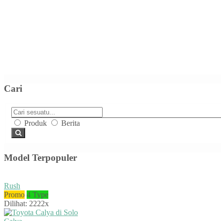
Cari
Produk
Berita
Model Terpopuler
Rush
Promo
4 Type
Dilihat: 2222x