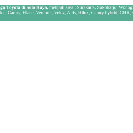
ga Toyota di Solo Raya
, meliputi area : Surakarta, Sukoharjo, Wonog
 Vios, Camry, Hiace, Venturer, Veloz, Altis, Hilux, Camry hybrid, CHR,