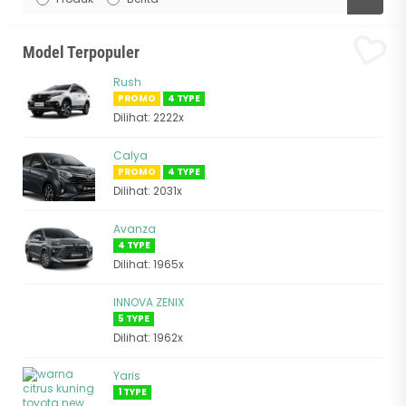
Model Terpopuler
Rush
PROMO
4 TYPE
Dilihat: 2222x
Calya
PROMO
4 TYPE
Dilihat: 2031x
Avanza
4 TYPE
Dilihat: 1965x
INNOVA ZENIX
5 TYPE
Dilihat: 1962x
Yaris
1 TYPE