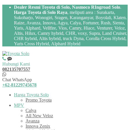
Dealer Resmi Toyota di Solo, Nasmoco RIngroad Solo
.
Harga Toyota di Solo Raya
, meliputi area : Surakarta,
Sukoharjo, Wonogiri, Sragen, Karanganyar, Boyolali, Klaten.
Raize, Avanza, Innova, Agya, Calya, Fortuner, Rush, Sienta,
Yaris, Alphard, Vellfire, Vios, Camry, Hiace, Venturer, Veloz,
Altis, Hilux, Camry hybrid, CHR, voxy, Supra, Land Cruiser,
CHR hybrid, Altis hybrid, truck Dyna, Corolla Cross Hybrid,
Yaris Cross Hybrid, Alphard Hybrid
Hubungi Kami
082135707557
Chat WhatsApp
+62-81229745678
Harga Toyota Solo
Promo Toyota
MPV
Calya
All New Veloz
Avanza
Innova Zenix