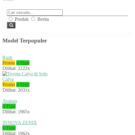
Produk
Berita
Model Terpopuler
Rush
Promo
4 Type
Dilihat: 2222x
Calya
Promo
4 Type
Dilihat: 2031x
Avanza
4 Type
Dilihat: 1965x
INNOVA ZENIX
5 Type
Dilihat: 1962x