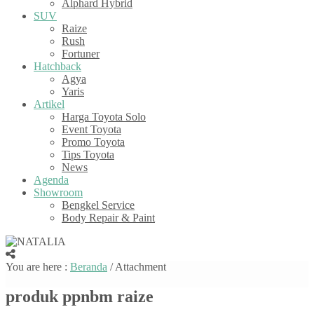
Alphard Hybrid
SUV
Raize
Rush
Fortuner
Hatchback
Agya
Yaris
Artikel
Harga Toyota Solo
Event Toyota
Promo Toyota
Tips Toyota
News
Agenda
Showroom
Bengkel Service
Body Repair & Paint
You are here :
Beranda
/ Attachment
produk ppnbm raize