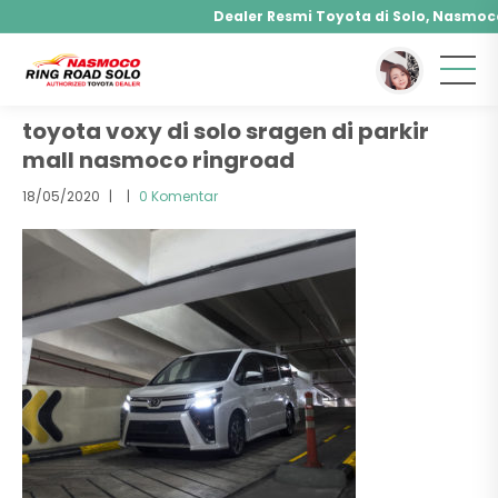
Dealer Resmi Toyota di Solo, Nasmoco R
You are here :
Beranda
/ Attachment
Agya, Calya, Fortuner, Rush, Sienta, Yaris, Alph
Hybrid, Yaris Cross Hybrid, Alphard Hybrid
toyota voxy di solo sragen di parkir
mall nasmoco ringroad
18/05/2020
|
|
0 Komentar