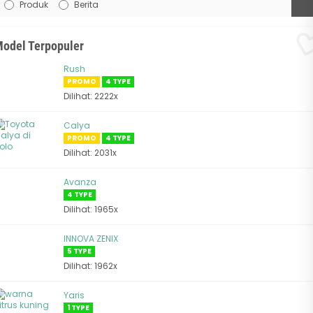
Produk
Berita
odel Terpopuler
Rush
PROMO
4 TYPE
Dilihat: 2222x
Calya
PROMO
4 TYPE
Dilihat: 2031x
Avanza
4 TYPE
Dilihat: 1965x
INNOVA ZENIX
5 TYPE
Dilihat: 1962x
Yaris
1 TYPE