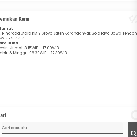
emukan Kami
lamat
l. Ringroad Utara KM 9 Sroyo Jaten Karanganyar, Solo raya Jawa Tengah
82135707557
am Buka
enin–Jumat: 8.15WIB – 17.00WIB
abtu & Minggu: 08:30WIB – 12.30WIB
ari