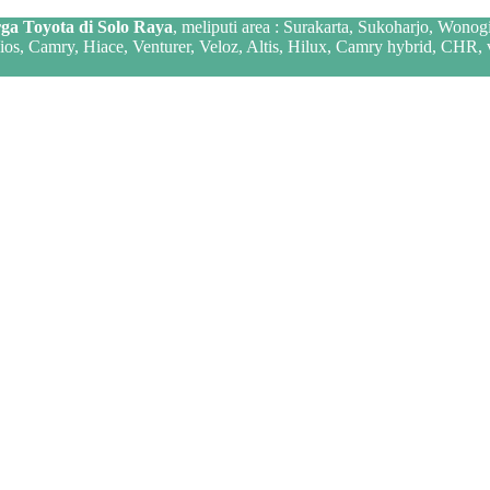
ga Toyota di Solo Raya
, meliputi area : Surakarta, Sukoharjo, Wonog
 Vios, Camry, Hiace, Venturer, Veloz, Altis, Hilux, Camry hybrid, CHR,