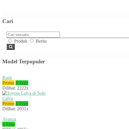
Cari
Produk
Berita
Model Terpopuler
Rush
Promo
4 Type
Dilihat: 2222x
Calya
Promo
4 Type
Dilihat: 2031x
Avanza
4 Type