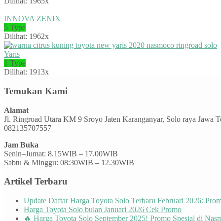
Dilihat: 1965x
INNOVA ZENIX
5 Type
Dilihat: 1962x
Yaris
1 Type
Dilihat: 1913x
Temukan Kami
Alamat
Jl. Ringroad Utara KM 9 Sroyo Jaten Karanganyar, Solo raya Jawa 
082135707557
Jam Buka
Senin–Jumat: 8.15WIB – 17.00WIB
Sabtu & Minggu: 08:30WIB – 12.30WIB
Artikel Terbaru
Update Daftar Harga Toyota Solo Terbaru Februari 2026: Pr
Harga Toyota Solo bulan Januari 2026 Cek Promo
🔥 Harga Toyota Solo September 2025! Promo Spesial di Nas