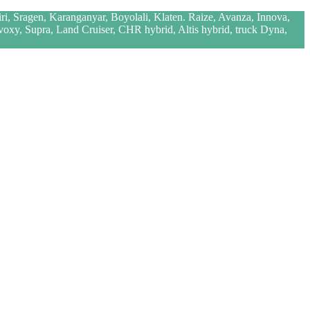
iri, Sragen, Karanganyar, Boyolali, Klaten. Raize, Avanza, Innova,
 voxy, Supra, Land Cruiser, CHR hybrid, Altis hybrid, truck Dyna,