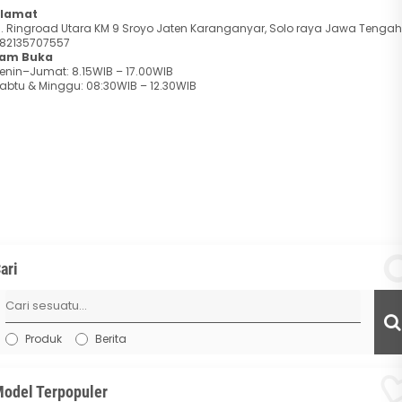
lamat
l. Ringroad Utara KM 9 Sroyo Jaten Karanganyar, Solo raya Jawa Tengah
82135707557
am Buka
enin–Jumat: 8.15WIB – 17.00WIB
abtu & Minggu: 08:30WIB – 12.30WIB
ari
Produk
Berita
odel Terpopuler