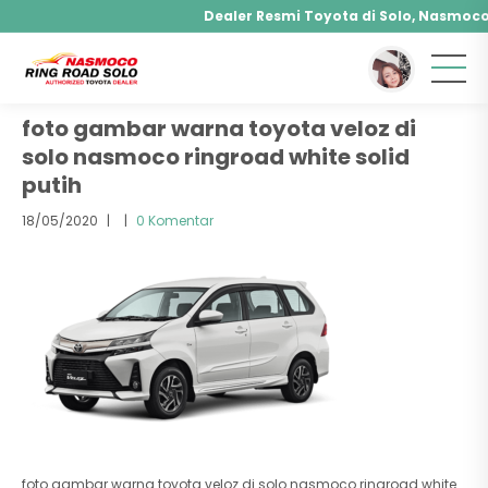
Dealer Resmi Toyota di Solo, Nasmoco R
You are here :
Beranda
/ Attachment
Agya, Calya, Fortuner, Rush, Sienta, Yaris, Alph
Hybrid, Yaris Cross Hybrid, Alphard Hybrid
foto gambar warna toyota veloz di
solo nasmoco ringroad white solid
putih
18/05/2020
|
|
0 Komentar
foto gambar warna toyota veloz di solo nasmoco ringroad white