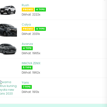
Rush
PROMO
4 TYPE
Dilihat: 2222x
Calya
PROMO
4 TYPE
Dilihat: 2031x
Avanza
4 TYPE
Dilihat: 1965x
INNOVA ZENIX
5 TYPE
Dilihat: 1962x
Yaris
1 TYPE
Dilihat: 1913x