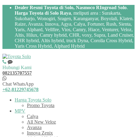
Dealer Resmi Toyota di Solo, Nasmoco RIngroad Solo
.
Harga Toyota di Solo Raya
, meliputi area : Surakarta,
Sukoharjo, Wonogiri, Sragen, Karanganyar, Boyolali, Klaten.
Raize, Avanza, Innova, Agya, Calya, Fortuner, Rush, Sienta,
Yaris, Alphard, Vellfire, Vios, Camry, Hiace, Venturer, Veloz,
Altis, Hilux, Camry hybrid, CHR, voxy, Supra, Land Cruiser,
CHR hybrid, Altis hybrid, truck Dyna, Corolla Cross Hybrid,
Yaris Cross Hybrid, Alphard Hybrid
Hubungi Kami
082135707557
Chat WhatsApp
+62-81229745678
Harga Toyota Solo
Promo Toyota
MPV
Calya
All New Veloz
Avanza
Innova Zenix