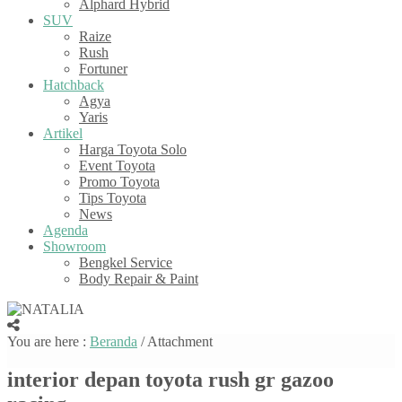
Alphard Hybrid
SUV
Raize
Rush
Fortuner
Hatchback
Agya
Yaris
Artikel
Harga Toyota Solo
Event Toyota
Promo Toyota
Tips Toyota
News
Agenda
Showroom
Bengkel Service
Body Repair & Paint
You are here :
Beranda
/ Attachment
interior depan toyota rush gr gazoo