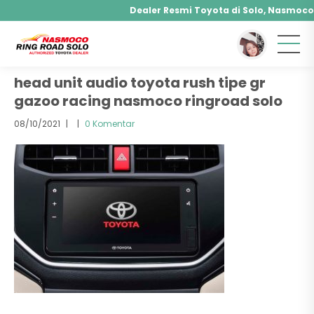
Dealer Resmi Toyota di Solo, Nasmoco R
You are here :
Beranda
/ Attachment
Agya, Calya, Fortuner, Rush, Sienta, Yaris, Alpha
Hybrid, Yaris Cross Hybrid, Alphard Hybrid
head unit audio toyota rush tipe gr
gazoo racing nasmoco ringroad solo
08/10/2021
|
|
0 Komentar