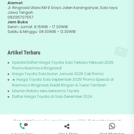
Alamat
Jl. Ringroad Utara KM 9 Sroyo Jaten Karanganyar, Solo raya
Jawa Tengah
082135707557
Jam Buka
Senin–Jumat: 8.15WIB – 17.00WIB
Sabtu & Minggu: 08:30WIB – 12.30WIB
Artikel Terbaru
Update Daftar Harga Toyota Solo Terbaru Februari 2026:
Promo Nasmoco Ringroad!
Harga Toyota Solo bulan Januari 2026 Cek Promo
🔥 Harga Toyota Solo September 2025! Promo Spesial di
Nasmoco Ringroad, Kredit Ringan & Tukar Tambah
Liburan Nataru seru bersama Toyota
Daftar Harga Toyota di Solo Desember 2024
Copyright
Dealer Toyota Nasmoco 2024
. Subscribe kami di
082135707557
+62-81229745678
Youtube