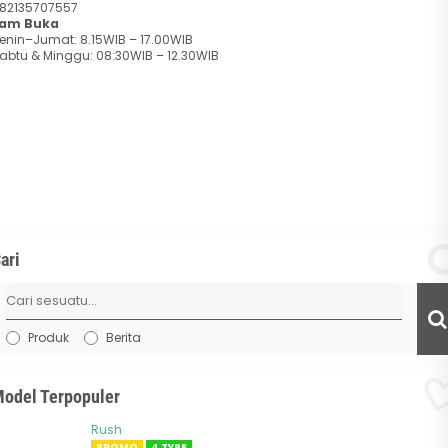
82135707557
am Buka
enin–Jumat: 8.15WIB – 17.00WIB
abtu & Minggu: 08:30WIB – 12.30WIB
ari
Produk
Berita
odel Terpopuler
Rush
PROMO
4 TYPE