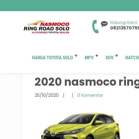
Hubungi Kami
0821357075
HARGA TOYOTA SOLO
MPV
SUV
HATCH
warna citrus kunin
2020 nasmoco ring
25/10/2020
|
|
0 Komentar