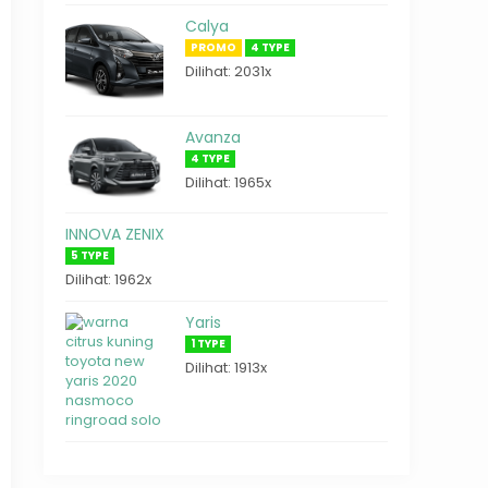
Calya
PROMO
4 TYPE
Dilihat: 2031x
Avanza
4 TYPE
Dilihat: 1965x
INNOVA ZENIX
5 TYPE
Dilihat: 1962x
Yaris
1 TYPE
Dilihat: 1913x