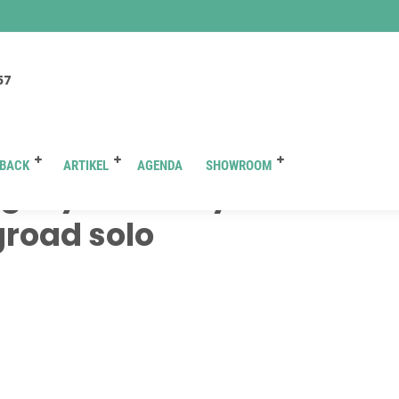
You are here :
Beranda
/ Attachment
57
BACK
ARTIKEL
AGENDA
SHOWROOM
g toyota new yaris
road solo