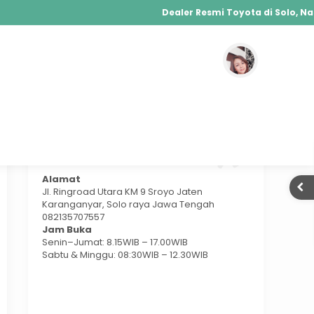
Dealer Resmi Toyota di Solo, Nasm
Agya, Calya, Fortuner, Rush, Sienta, Yaris
Hybrid, Yaris Cross Hybrid, Alphard Hybr
Temukan Kami
Alamat
Jl. Ringroad Utara KM 9 Sroyo Jaten
Karanganyar, Solo raya Jawa Tengah
082135707557
Jam Buka
Senin–Jumat: 8.15WIB – 17.00WIB
Sabtu & Minggu: 08:30WIB – 12.30WIB