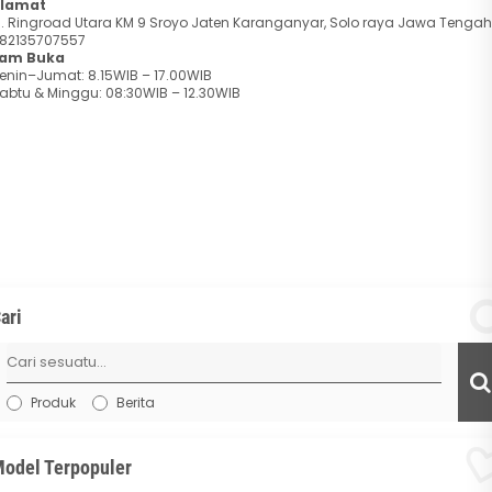
lamat
l. Ringroad Utara KM 9 Sroyo Jaten Karanganyar, Solo raya Jawa Tengah
82135707557
am Buka
enin–Jumat: 8.15WIB – 17.00WIB
abtu & Minggu: 08:30WIB – 12.30WIB
ari
Produk
Berita
odel Terpopuler