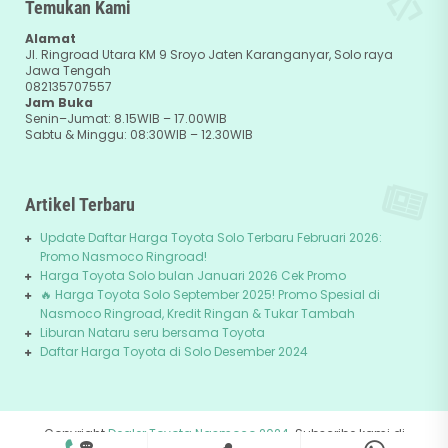
Temukan Kami
Alamat
Jl. Ringroad Utara KM 9 Sroyo Jaten Karanganyar, Solo raya
Jawa Tengah
082135707557
Jam Buka
Senin–Jumat: 8.15WIB – 17.00WIB
Sabtu & Minggu: 08:30WIB – 12.30WIB
Artikel Terbaru
Update Daftar Harga Toyota Solo Terbaru Februari 2026:
Promo Nasmoco Ringroad!
Harga Toyota Solo bulan Januari 2026 Cek Promo
🔥 Harga Toyota Solo September 2025! Promo Spesial di
Nasmoco Ringroad, Kredit Ringan & Tukar Tambah
Liburan Nataru seru bersama Toyota
Daftar Harga Toyota di Solo Desember 2024
Copyright
Dealer Toyota Nasmoco 2024
. Subscribe kami di
082135707557
+62-81229745678