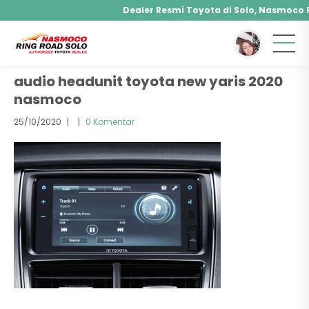
Dealer Resmi Toyota di Solo, Nasmoco RI
You are here :
Beranda
/ Attachment
Agya, Calya, Fortuner, Rush, Sienta, Yaris, Alphar
Hybrid, Yaris Cross Hybrid, Alphard Hybrid
audio headunit toyota new yaris 2020
nasmoco
25/10/2020
|
|
0 Komentar