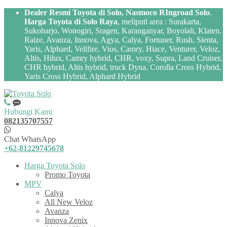
Dealer Resmi Toyota di Solo, Nasmoco RIngroad Solo
.
Harga Toyota di Solo Raya
, meliputi area : Surakarta,
Sukoharjo, Wonogiri, Sragen, Karanganyar, Boyolali, Klaten.
Raize, Avanza, Innova, Agya, Calya, Fortuner, Rush, Sienta,
Yaris, Alphard, Vellfire, Vios, Camry, Hiace, Venturer, Veloz,
Altis, Hilux, Camry hybrid, CHR, voxy, Supra, Land Cruiser,
CHR hybrid, Altis hybrid, truck Dyna, Corolla Cross Hybrid,
Yaris Cross Hybrid, Alphard Hybrid
Hubungi Kami
082135707557
Chat WhatsApp
+62-81229745678
Harga Toyota Solo
Promo Toyota
MPV
Calya
All New Veloz
Avanza
Innova Zenix