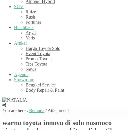
Alphard Hybrid
SUV
Raize
Rush
Fortuner
Hatchback
Agya
Yaris
Artikel
Harga Toyota Solo
Event Toyota
Promo Toyota
Tips Toyota
News
Agenda
Showroom
Bengkel Service
Body Repair & Paint
You are here :
Beranda
/ Attachment
warna toyota innova di solo nasmoco