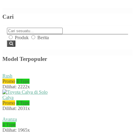
Cari
Produk
Berita
Model Terpopuler
Rush
Promo
4 Type
Dilihat: 2222x
Calya
Promo
4 Type
Dilihat: 2031x
Avanza
4 Type
Dilihat: 1965x