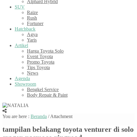
Alphard Hybrid
SUV
Raize
Rush
Fortuner
Hatchback
Agya
Yaris
Artikel
Harga Toyota Solo
Event Toyota
Promo Toyota
Tips Toyota
News
Agenda
Showroom
Bengkel Service
Body Repair & Paint
You are here :
Beranda
/ Attachment
tampilan belakang toyota venturer di solo