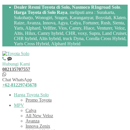
Dealer Resmi Toyota di Solo, Nasmoco RIngroad Solo
.
Harga Toyota di Solo Raya
, meliputi area : Surakarta,
Sukoharjo, Wonogiri, Sragen, Karanganyar, Boyolali, Klaten.
Raize, Avanza, Innova, Agya, Calya, Fortuner, Rush, Sienta,
Yaris, Alphard, Vellfire, Vios, Camry, Hiace, Venturer, Veloz,
Altis, Hilux, Camry hybrid, CHR, voxy, Supra, Land Cruiser,
CHR hybrid, Altis hybrid, truck Dyna, Corolla Cross Hybrid,
Yaris Cross Hybrid, Alphard Hybrid
Hubungi Kami
082135707557
Chat WhatsApp
+62-81229745678
Harga Toyota Solo
Promo Toyota
MPV
Calya
All New Veloz
Avanza
Innova Zenix