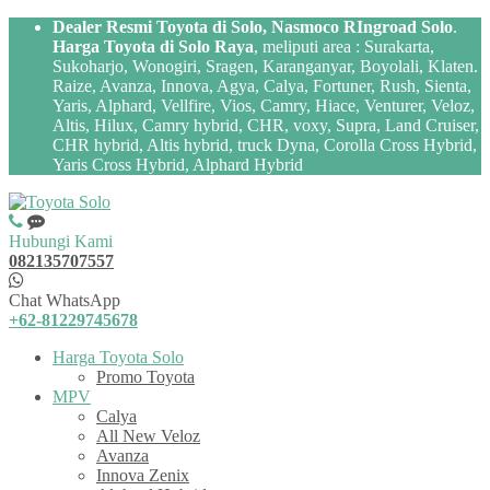
Dealer Resmi Toyota di Solo, Nasmoco RIngroad Solo
.
Harga Toyota di Solo Raya
, meliputi area : Surakarta,
Sukoharjo, Wonogiri, Sragen, Karanganyar, Boyolali, Klaten.
Raize, Avanza, Innova, Agya, Calya, Fortuner, Rush, Sienta,
Yaris, Alphard, Vellfire, Vios, Camry, Hiace, Venturer, Veloz,
Altis, Hilux, Camry hybrid, CHR, voxy, Supra, Land Cruiser,
CHR hybrid, Altis hybrid, truck Dyna, Corolla Cross Hybrid,
Yaris Cross Hybrid, Alphard Hybrid
Hubungi Kami
082135707557
Chat WhatsApp
+62-81229745678
Harga Toyota Solo
Promo Toyota
MPV
Calya
All New Veloz
Avanza
Innova Zenix