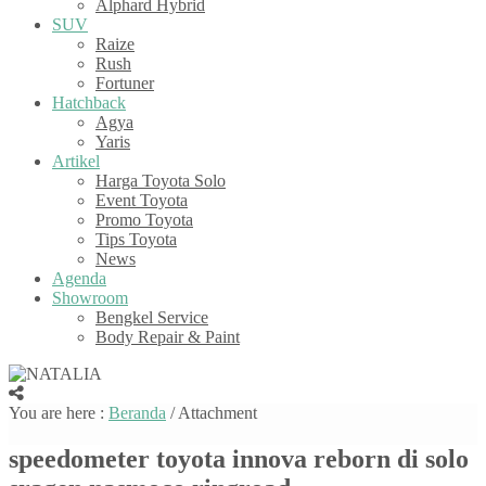
Alphard Hybrid
SUV
Raize
Rush
Fortuner
Hatchback
Agya
Yaris
Artikel
Harga Toyota Solo
Event Toyota
Promo Toyota
Tips Toyota
News
Agenda
Showroom
Bengkel Service
Body Repair & Paint
You are here :
Beranda
/ Attachment
speedometer toyota innova reborn di solo