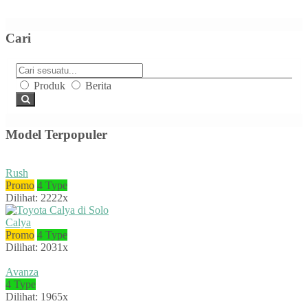
Cari
Produk
Berita
Model Terpopuler
Rush
Promo
4 Type
Dilihat: 2222x
Calya
Promo
4 Type
Dilihat: 2031x
Avanza
4 Type
Dilihat: 1965x