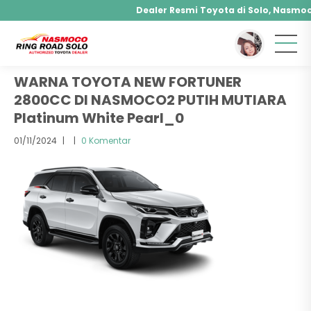
Dealer Resmi Toyota di Solo, Nasmoco 
You are here :
Beranda
/ Attachment
Agya, Calya, Fortuner, Rush, Sienta, Yaris, Alp
Hybrid, Yaris Cross Hybrid, Alphard Hybrid
WARNA TOYOTA NEW FORTUNER
2800CC DI NASMOCO2 PUTIH MUTIARA
Platinum White Pearl_0
01/11/2024
|
|
0 Komentar