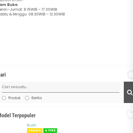
am Buka
enin–Jumat: 8.15WIB – 17.00WIB
abtu & Minggu: 08:30WIB – 12.30WIB
ari
Produk
Berita
odel Terpopuler
Rush
PROMO
4 TYPE