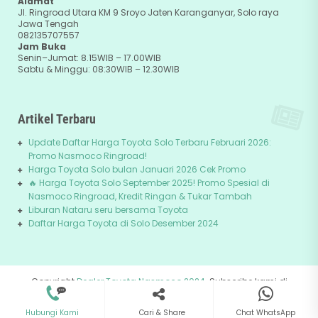
Alamat
Jl. Ringroad Utara KM 9 Sroyo Jaten Karanganyar, Solo raya
Jawa Tengah
082135707557
Jam Buka
Senin–Jumat: 8.15WIB – 17.00WIB
Sabtu & Minggu: 08:30WIB – 12.30WIB
Artikel Terbaru
Update Daftar Harga Toyota Solo Terbaru Februari 2026:
Promo Nasmoco Ringroad!
Harga Toyota Solo bulan Januari 2026 Cek Promo
🔥 Harga Toyota Solo September 2025! Promo Spesial di
Nasmoco Ringroad, Kredit Ringan & Tukar Tambah
Liburan Nataru seru bersama Toyota
Daftar Harga Toyota di Solo Desember 2024
Copyright
Dealer Toyota Nasmoco 2024
. Subscribe kami di
082135707557
+62-81229745678
Youtube
Hubungi Kami
Chat WhatsApp