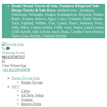
Dealer Resmi Toyota di Solo, Nasmoco RIngroad Solo
.
Harga Toyota di Solo Raya
, meliputi area : Surakarta,
Sukoharjo, Wonogiri, Sragen, Karanganyar, Boyolali, Klaten.
Raize, Avanza, Innova, Agya, Calya, Fortuner, Rush, Sienta,
Yaris, Alphard, Vellfire, Vios, Camry, Hiace, Venturer, Veloz,
Altis, Hilux, Camry hybrid, CHR, voxy, Supra, Land Cruiser,
CHR hybrid, Altis hybrid, truck Dyna, Corolla Cross Hybrid,
Yaris Cross Hybrid, Alphard Hybrid
Hubungi Kami
082135707557
Chat WhatsApp
+62-81229745678
Harga Toyota Solo
Promo Toyota
MPV
Calya
All New Veloz
Avanza
Innova Zenix