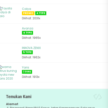
Calya
PROMO
4 TYPE
Dilihat: 2031x
Avanza
4 TYPE
Dilihat: 1965x
INNOVA ZENIX
5 TYPE
Dilihat: 1962x
Yaris
1 TYPE
Dilihat: 1913x
Temukan Kami
Alamat
Jl. Ringroad Utara KM 9 Sroyo Jaten Karanganyar, Solo raya