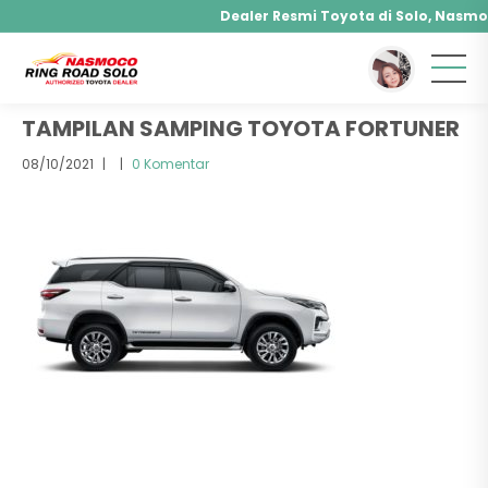
Dealer Resmi Toyota di Solo, Nasmoco
You are here :
Beranda
/ Attachment
Agya, Calya, Fortuner, Rush, Sienta, Yaris, Al
Hybrid, Yaris Cross Hybrid, Alphard Hybrid
TAMPILAN SAMPING TOYOTA FORTUNER
08/10/2021
|
|
0 Komentar