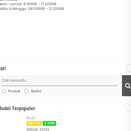
enin–Jumat: 8.15WIB – 17.00WIB
abtu & Minggu: 08:30WIB – 12.30WIB
ari
Produk
Berita
odel Terpopuler
Rush
PROMO
4 TYPE
Dilihat: 2222x