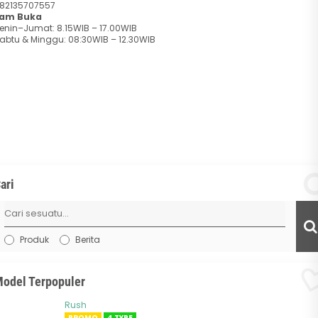
82135707557
am Buka
enin–Jumat: 8.15WIB – 17.00WIB
abtu & Minggu: 08:30WIB – 12.30WIB
ari
Produk
Berita
odel Terpopuler
Rush
PROMO
4 TYPE