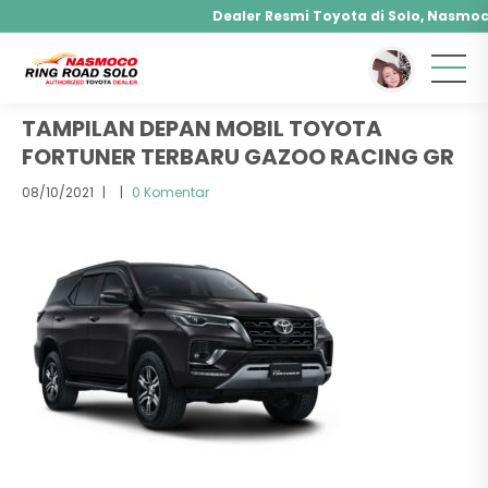
Dealer Resmi Toyota di Solo, Nasmoco 
You are here :
Beranda
/ Attachment
Agya, Calya, Fortuner, Rush, Sienta, Yaris, Alp
Hybrid, Yaris Cross Hybrid, Alphard Hybrid
TAMPILAN DEPAN MOBIL TOYOTA
FORTUNER TERBARU GAZOO RACING GR
08/10/2021
|
|
0 Komentar