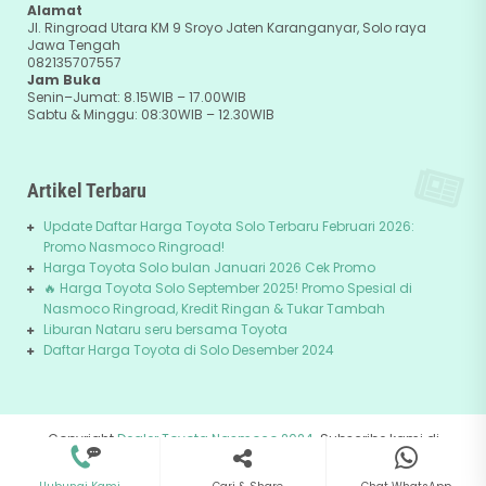
Alamat
Jl. Ringroad Utara KM 9 Sroyo Jaten Karanganyar, Solo raya
Jawa Tengah
082135707557
Jam Buka
Senin–Jumat: 8.15WIB – 17.00WIB
Sabtu & Minggu: 08:30WIB – 12.30WIB
Artikel Terbaru
Update Daftar Harga Toyota Solo Terbaru Februari 2026:
Promo Nasmoco Ringroad!
Harga Toyota Solo bulan Januari 2026 Cek Promo
🔥 Harga Toyota Solo September 2025! Promo Spesial di
Nasmoco Ringroad, Kredit Ringan & Tukar Tambah
Liburan Nataru seru bersama Toyota
Daftar Harga Toyota di Solo Desember 2024
Copyright
Dealer Toyota Nasmoco 2024
. Subscribe kami di
082135707557
+62-81229745678
Youtube