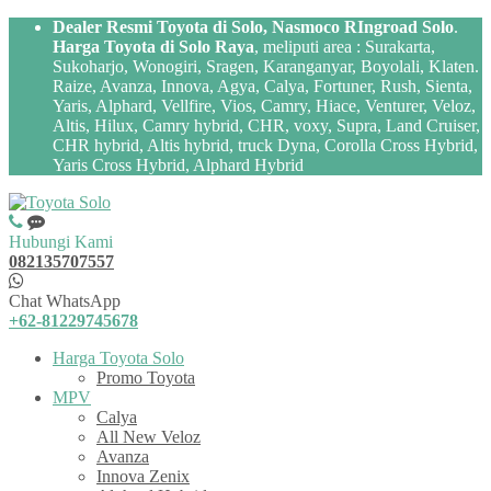
Dealer Resmi Toyota di Solo, Nasmoco RIngroad Solo
.
Harga Toyota di Solo Raya
, meliputi area : Surakarta,
Sukoharjo, Wonogiri, Sragen, Karanganyar, Boyolali, Klaten.
Raize, Avanza, Innova, Agya, Calya, Fortuner, Rush, Sienta,
Yaris, Alphard, Vellfire, Vios, Camry, Hiace, Venturer, Veloz,
Altis, Hilux, Camry hybrid, CHR, voxy, Supra, Land Cruiser,
CHR hybrid, Altis hybrid, truck Dyna, Corolla Cross Hybrid,
Yaris Cross Hybrid, Alphard Hybrid
Hubungi Kami
082135707557
Chat WhatsApp
+62-81229745678
Harga Toyota Solo
Promo Toyota
MPV
Calya
All New Veloz
Avanza
Innova Zenix