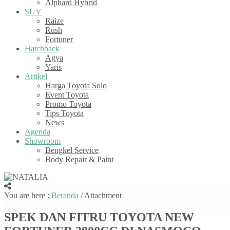
Alphard Hybrid
SUV
Raize
Rush
Fortuner
Hatchback
Agya
Yaris
Artikel
Harga Toyota Solo
Event Toyota
Promo Toyota
Tips Toyota
News
Agenda
Showroom
Bengkel Service
Body Repair & Paint
You are here :
Beranda
/ Attachment
SPEK DAN FITRU TOYOTA NEW