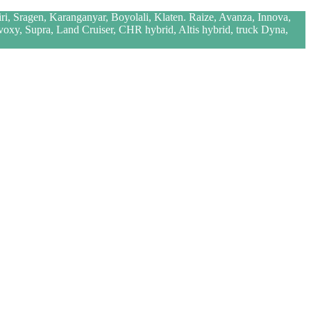
iri, Sragen, Karanganyar, Boyolali, Klaten. Raize, Avanza, Innova,
 voxy, Supra, Land Cruiser, CHR hybrid, Altis hybrid, truck Dyna,