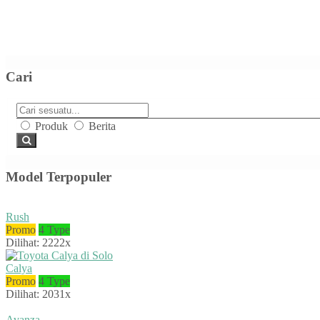
Cari
Produk
Berita
Model Terpopuler
Rush
Promo
4 Type
Dilihat: 2222x
Calya
Promo
4 Type
Dilihat: 2031x
Avanza