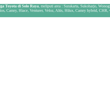
ga Toyota di Solo Raya
, meliputi area : Surakarta, Sukoharjo, Wonog
 Vios, Camry, Hiace, Venturer, Veloz, Altis, Hilux, Camry hybrid, CHR,