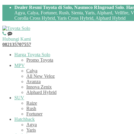
Dealer Resmi Toyota di Solo, Nasmoco RIngroad Solo
.
Har
Agya, Calya, Fortuner, Rush, Sienta, Yaris, Alphard, Vellfire,
Corolla Cross Hybrid, Yaris Cross Hybrid, Alphard Hybrid
Hubungi Kami
082135707557
Harga Toyota Solo
Promo Toyota
MPV
Calya
All New Veloz
Avanza
Innova Zenix
Alphard Hybrid
SUV
Raize
Rush
Fortuner
Hatchback
Agya
Yaris