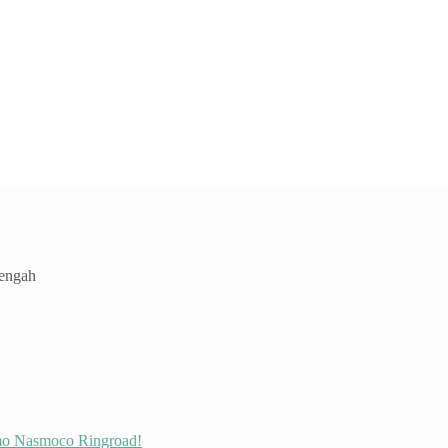
Tengah
omo Nasmoco Ringroad!