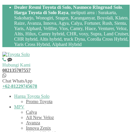
Dealer Resmi Toyota di Solo, Nasmoco RIngroad Solo
.
Harga Toyota di Solo Raya
, meliputi area : Surakarta,
Sukoharjo, Wonogiri, Sragen, Karanganyar, Boyolali, Klaten.
Raize, Avanza, Innova, Agya, Calya, Fortuner, Rush, Sienta,
Yaris, Alphard, Vellfire, Vios, Camry, Hiace, Venturer, Veloz,
Altis, Hilux, Camry hybrid, CHR, voxy, Supra, Land Cruiser,
CHR hybrid, Altis hybrid, truck Dyna, Corolla Cross Hybrid,
Yaris Cross Hybrid, Alphard Hybrid
Hubungi Kami
082135707557
Chat WhatsApp
+62-81229745678
Harga Toyota Solo
Promo Toyota
MPV
Calya
All New Veloz
Avanza
Innova Zenix