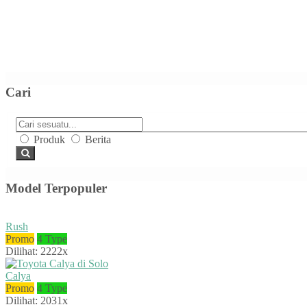
Cari
Produk
Berita
Model Terpopuler
Rush
Promo
4 Type
Dilihat: 2222x
Calya
Promo
4 Type
Dilihat: 2031x