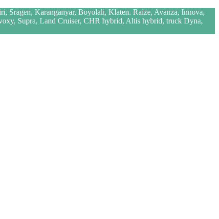
iri, Sragen, Karanganyar, Boyolali, Klaten. Raize, Avanza, Innova,
 voxy, Supra, Land Cruiser, CHR hybrid, Altis hybrid, truck Dyna,