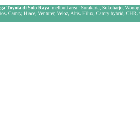
ga Toyota di Solo Raya
, meliputi area : Surakarta, Sukoharjo, Wonog
 Vios, Camry, Hiace, Venturer, Veloz, Altis, Hilux, Camry hybrid, CHR,