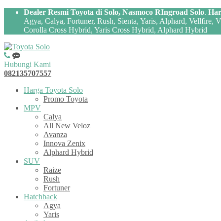
Dealer Resmi Toyota di Solo, Nasmoco RIngroad Solo
.
Har
Agya, Calya, Fortuner, Rush, Sienta, Yaris, Alphard, Vellfire,
Corolla Cross Hybrid, Yaris Cross Hybrid, Alphard Hybrid
Hubungi Kami
082135707557
Harga Toyota Solo
Promo Toyota
MPV
Calya
All New Veloz
Avanza
Innova Zenix
Alphard Hybrid
SUV
Raize
Rush
Fortuner
Hatchback
Agya
Yaris