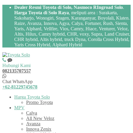
Dealer Resmi Toyota di Solo, Nasmoco RIngroad Solo
.
Harga Toyota di Solo Raya
, meliputi area : Surakarta,
Sukoharjo, Wonogiri, Sragen, Karanganyar, Boyolali, Klaten.
Raize, Avanza, Innova, Agya, Calya, Fortuner, Rush, Sienta,
Yaris, Alphard, Vellfire, Vios, Camry, Hiace, Venturer, Veloz,
Altis, Hilux, Camry hybrid, CHR, voxy, Supra, Land Cruiser,
CHR hybrid, Altis hybrid, truck Dyna, Corolla Cross Hybrid,
Yaris Cross Hybrid, Alphard Hybrid
Hubungi Kami
082135707557
Chat WhatsApp
+62-81229745678
Harga Toyota Solo
Promo Toyota
MPV
Calya
All New Veloz
Avanza
Innova Zenix