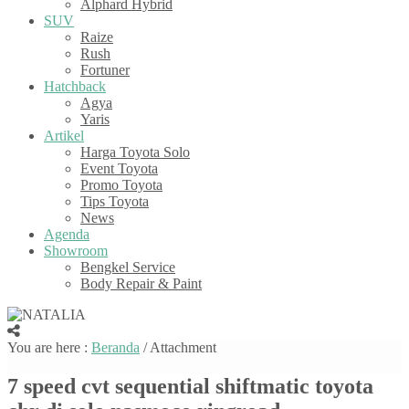
Alphard Hybrid
SUV
Raize
Rush
Fortuner
Hatchback
Agya
Yaris
Artikel
Harga Toyota Solo
Event Toyota
Promo Toyota
Tips Toyota
News
Agenda
Showroom
Bengkel Service
Body Repair & Paint
You are here :
Beranda
/ Attachment
7 speed cvt sequential shiftmatic toyota