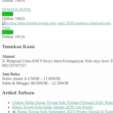
Dilihat: 1965x
INNOVA ZENIX
5 Type
Dilihat: 1962x
Yaris
1 Type
Dilihat: 1913x
Temukan Kami
Alamat
Jl. Ringroad Utara KM 9 Sroyo Jaten Karanganyar, Solo raya Jawa 
082135707557
Jam Buka
Senin–Jumat: 8.15WIB – 17.00WIB
Sabtu & Minggu: 08:30WIB – 12.30WIB
Artikel Terbaru
Update Daftar Harga Toyota Solo Terbaru Februari 2026: Pr
Harga Toyota Solo bulan Januari 2026 Cek Promo
🔥 Harga Toyota Solo September 2025! Promo Spesial di Nas