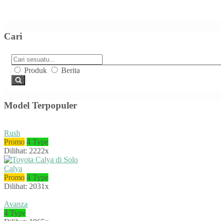
Cari
Produk
Berita
Model Terpopuler
Rush
Promo
4 Type
Dilihat: 2222x
Calya
Promo
4 Type
Dilihat: 2031x
Avanza
4 Type