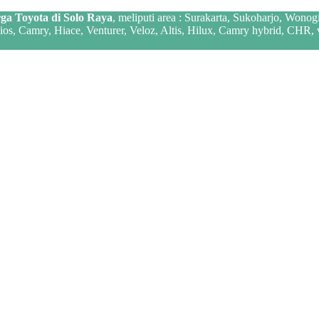
ga Toyota di Solo Raya
, meliputi area : Surakarta, Sukoharjo, Wonog
 Vios, Camry, Hiace, Venturer, Veloz, Altis, Hilux, Camry hybrid, CHR,