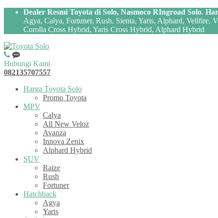
Dealer Resmi Toyota di Solo, Nasmoco RIngroad Solo
.
Har
Agya, Calya, Fortuner, Rush, Sienta, Yaris, Alphard, Vellfire,
Corolla Cross Hybrid, Yaris Cross Hybrid, Alphard Hybrid
Hubungi Kami
082135707557
Harga Toyota Solo
Promo Toyota
MPV
Calya
All New Veloz
Avanza
Innova Zenix
Alphard Hybrid
SUV
Raize
Rush
Fortuner
Hatchback
Agya
Yaris