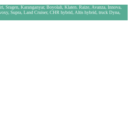
iri, Sragen, Karanganyar, Boyolali, Klaten. Raize, Avanza, Innova,
 voxy, Supra, Land Cruiser, CHR hybrid, Altis hybrid, truck Dyna,