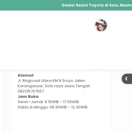
Dealer Resmi Toyota di Solo, Nasmoco
Agya, Calya, Fortuner, Rush, Sienta, Yaris, Al
Hybrid, Yaris Cross Hybrid, Alphard Hybrid
Temukan Kami
Alamat
Jl. Ringroad Utara KM 9 Sroyo Jaten
Karanganyar, Solo raya Jawa Tengah
082135707557
Jam Buka
Senin–Jumat: 8.15WIB – 17.00WIB
Sabtu & Minggu: 08:30WIB – 12.30WIB