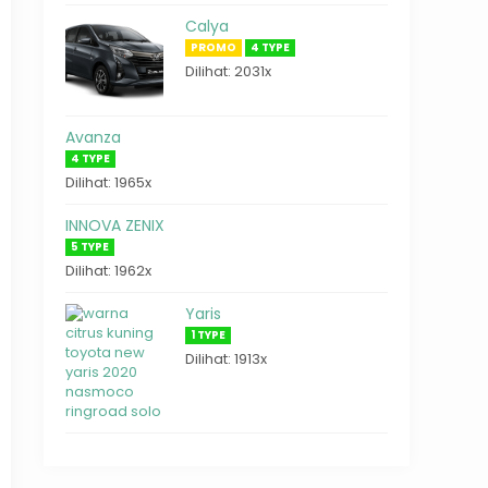
Calya
PROMO
4 TYPE
Dilihat: 2031x
Avanza
4 TYPE
Dilihat: 1965x
INNOVA ZENIX
5 TYPE
Dilihat: 1962x
Yaris
1 TYPE
Dilihat: 1913x