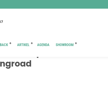
You are here :
Beranda
/ Attachment
57
BACK
ARTIKEL
AGENDA
SHOWROOM
ota new alphard di solo
ingroad