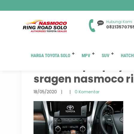
Hubungi Kami
0821357075
HARGA TOYOTA SOLO
MPV
SUV
HATCH
interior tipe q toy
sragen nasmoco r
18/05/2020
|
|
0 Komentar