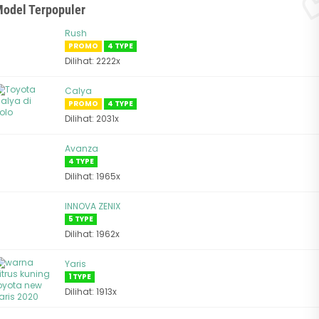
odel Terpopuler
Rush
PROMO
4 TYPE
Dilihat: 2222x
Calya
PROMO
4 TYPE
Dilihat: 2031x
Avanza
4 TYPE
Dilihat: 1965x
INNOVA ZENIX
5 TYPE
Dilihat: 1962x
Yaris
1 TYPE
Dilihat: 1913x