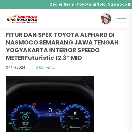
Dealer Resmi Toyota di Solo, Nasmoco RIng
You are here :
Beranda
/ Attachment
Agya, Calya, Fortuner, Rush, Sienta, Yaris, Alphard,
Hybrid, Yaris Cross Hybrid, Alphard Hybrid
FITUR DAN SPEK TOYOTA ALPHARD DI
NASMOCO SEMARANG JAWA TENGAH
YOGYAKARTA INTERIOR SPEEDO
METERFuturistic 12.3” MID
04/11/2024
|
|
0 Komentar