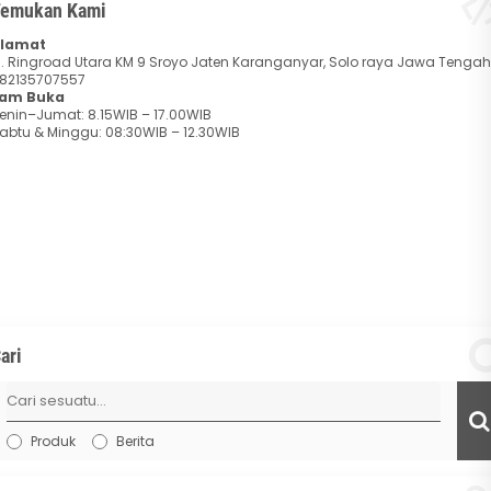
emukan Kami
lamat
l. Ringroad Utara KM 9 Sroyo Jaten Karanganyar, Solo raya Jawa Tengah
82135707557
am Buka
enin–Jumat: 8.15WIB – 17.00WIB
abtu & Minggu: 08:30WIB – 12.30WIB
ari
Produk
Berita