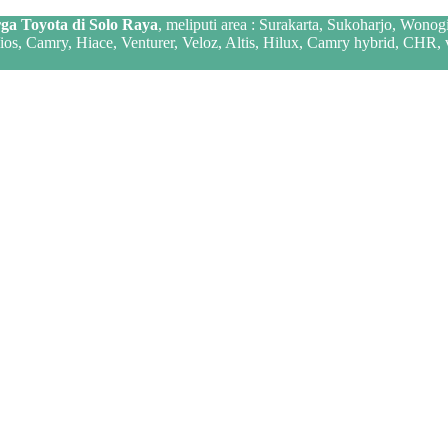
ga Toyota di Solo Raya
, meliputi area : Surakarta, Sukoharjo, Wonog
 Vios, Camry, Hiace, Venturer, Veloz, Altis, Hilux, Camry hybrid, CHR,