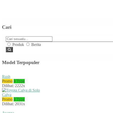
Cari
Produk
Berita
Model Terpopuler
Rush
Promo
4 Type
Dilihat: 2222x
Calya
Promo
4 Type
Dilihat: 2031x
Avanza