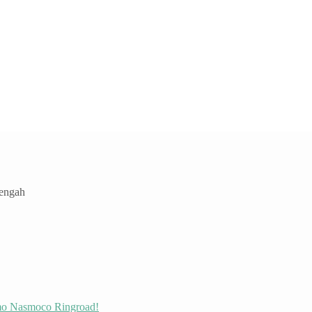
Tengah
omo Nasmoco Ringroad!