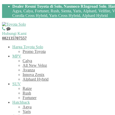
Dealer Resmi Toyota di Solo, Nasmoco RIngroad Solo
.
Har
Agya, Calya, Fortuner, Rush, Sienta, Yaris, Alphard, Vellfire,
Corolla Cross Hybrid, Yaris Cross Hybrid, Alphard Hybrid
Hubungi Kami
082135707557
Harga Toyota Solo
Promo Toyota
MPV
Calya
All New Veloz
Avanza
Innova Zenix
Alphard Hybrid
SUV
Raize
Rush
Fortuner
Hatchback
Agya
Yaris