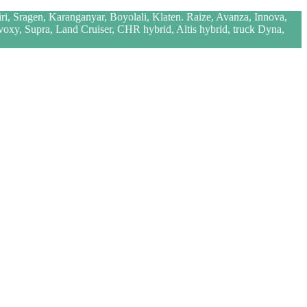
iri, Sragen, Karanganyar, Boyolali, Klaten. Raize, Avanza, Innova,
 voxy, Supra, Land Cruiser, CHR hybrid, Altis hybrid, truck Dyna,