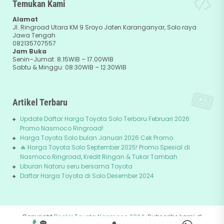
Temukan Kami
Alamat
Jl. Ringroad Utara KM 9 Sroyo Jaten Karanganyar, Solo raya
Jawa Tengah
082135707557
Jam Buka
Senin–Jumat: 8.15WIB – 17.00WIB
Sabtu & Minggu: 08:30WIB – 12.30WIB
Artikel Terbaru
Update Daftar Harga Toyota Solo Terbaru Februari 2026:
Promo Nasmoco Ringroad!
Harga Toyota Solo bulan Januari 2026 Cek Promo
🔥 Harga Toyota Solo September 2025! Promo Spesial di
Nasmoco Ringroad, Kredit Ringan & Tukar Tambah
Liburan Nataru seru bersama Toyota
Daftar Harga Toyota di Solo Desember 2024
Copyright
Dealer Toyota Nasmoco 2024
. Subscribe kami di
082135707557
+62-81229745678