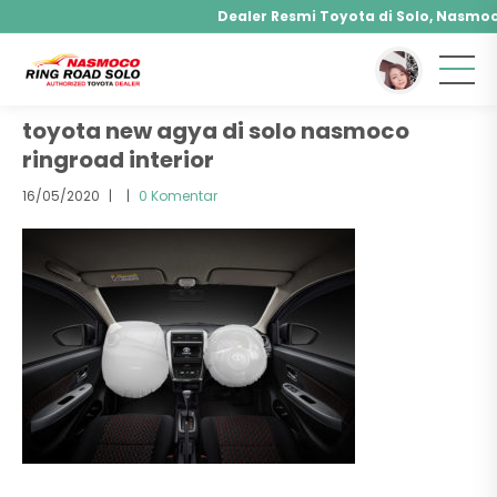
Dealer Resmi Toyota di Solo, Nasmoco 
You are here :
Beranda
/ Attachment
Agya, Calya, Fortuner, Rush, Sienta, Yaris, Alp
Hybrid, Yaris Cross Hybrid, Alphard Hybrid
toyota new agya di solo nasmoco
ringroad interior
16/05/2020
|
|
0 Komentar