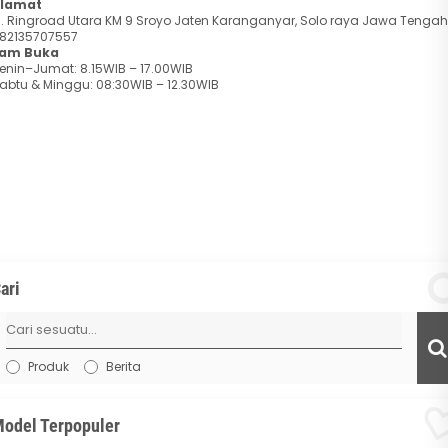
lamat
l. Ringroad Utara KM 9 Sroyo Jaten Karanganyar, Solo raya Jawa Tengah
82135707557
am Buka
enin–Jumat: 8.15WIB – 17.00WIB
abtu & Minggu: 08:30WIB – 12.30WIB
ari
Produk
Berita
odel Terpopuler