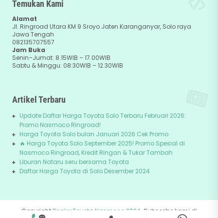
Temukan Kami
Alamat
Jl. Ringroad Utara KM 9 Sroyo Jaten Karanganyar, Solo raya
Jawa Tengah
082135707557
Jam Buka
Senin–Jumat: 8.15WIB – 17.00WIB
Sabtu & Minggu: 08:30WIB – 12.30WIB
Artikel Terbaru
Update Daftar Harga Toyota Solo Terbaru Februari 2026:
Promo Nasmoco Ringroad!
Harga Toyota Solo bulan Januari 2026 Cek Promo
🔥 Harga Toyota Solo September 2025! Promo Spesial di
Nasmoco Ringroad, Kredit Ringan & Tukar Tambah
Liburan Nataru seru bersama Toyota
Daftar Harga Toyota di Solo Desember 2024
Copyright
Dealer Toyota Nasmoco 2024
. Subscribe kami di
082135707557
+62-81229745678