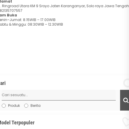
lamat
l. Ringroad Utara KM 9 Sroyo Jaten Karanganyar, Solo raya Jawa Tengah
82135707557
am Buka
enin–Jumat: 8.15WIB – 17.00WIB
abtu & Minggu: 08:30WIB – 12.30WIB
ari
Produk
Berita
odel Terpopuler