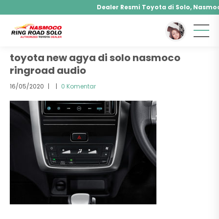
Dealer Resmi Toyota di Solo, Nasmoco
You are here :
Beranda
/ Attachment
Agya, Calya, Fortuner, Rush, Sienta, Yaris, Al
Hybrid, Yaris Cross Hybrid, Alphard Hybrid
toyota new agya di solo nasmoco
ringroad audio
16/05/2020
|
|
0 Komentar