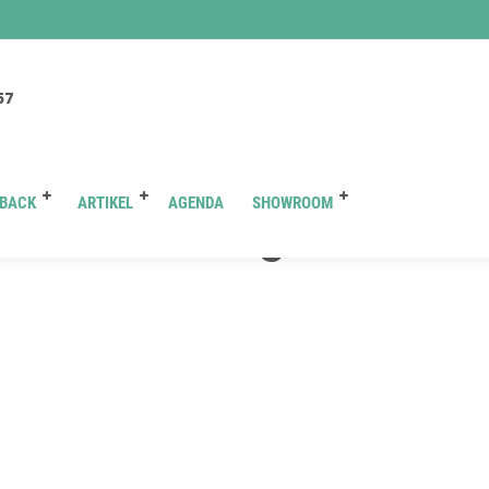
You are here :
Beranda
/ Attachment
57
BACK
ARTIKEL
AGENDA
SHOWROOM
lo nasmoco ringroad