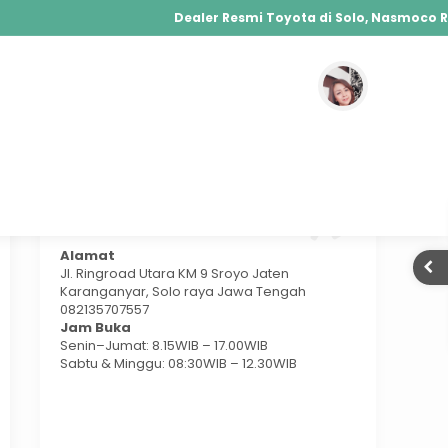
Dealer Resmi Toyota di Solo, Nasmoco RIng
Agya, Calya, Fortuner, Rush, Sienta, Yaris, Alphard,
Hybrid, Yaris Cross Hybrid, Alphard Hybrid
Temukan Kami
Alamat
Jl. Ringroad Utara KM 9 Sroyo Jaten
Karanganyar, Solo raya Jawa Tengah
082135707557
Jam Buka
Senin–Jumat: 8.15WIB – 17.00WIB
Sabtu & Minggu: 08:30WIB – 12.30WIB