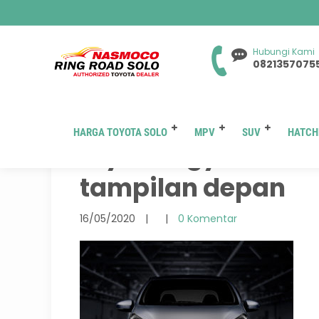
Hubungi Kami
0821357075
HARGA TOYOTA SOLO
MPV
SUV
HATCH
toyota agya di so
tampilan depan
16/05/2020
|
|
0 Komentar