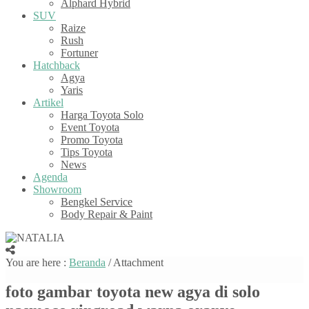
Alphard Hybrid
SUV
Raize
Rush
Fortuner
Hatchback
Agya
Yaris
Artikel
Harga Toyota Solo
Event Toyota
Promo Toyota
Tips Toyota
News
Agenda
Showroom
Bengkel Service
Body Repair & Paint
You are here :
Beranda
/ Attachment
foto gambar toyota new agya di solo