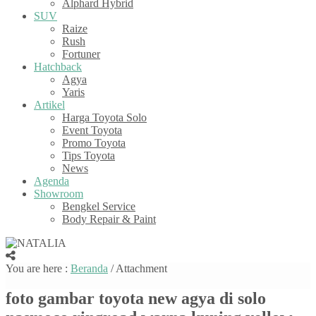
Alphard Hybrid
SUV
Raize
Rush
Fortuner
Hatchback
Agya
Yaris
Artikel
Harga Toyota Solo
Event Toyota
Promo Toyota
Tips Toyota
News
Agenda
Showroom
Bengkel Service
Body Repair & Paint
You are here :
Beranda
/ Attachment
foto gambar toyota new agya di solo