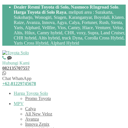
Dealer Resmi Toyota di Solo, Nasmoco RIngroad Solo
.
Harga Toyota di Solo Raya
, meliputi area : Surakarta,
Sukoharjo, Wonogiri, Sragen, Karanganyar, Boyolali, Klaten.
Raize, Avanza, Innova, Agya, Calya, Fortuner, Rush, Sienta,
Yaris, Alphard, Vellfire, Vios, Camry, Hiace, Venturer, Veloz,
Altis, Hilux, Camry hybrid, CHR, voxy, Supra, Land Cruiser,
CHR hybrid, Altis hybrid, truck Dyna, Corolla Cross Hybrid,
Yaris Cross Hybrid, Alphard Hybrid
Hubungi Kami
082135707557
Chat WhatsApp
+62-81229745678
Harga Toyota Solo
Promo Toyota
MPV
Calya
All New Veloz
Avanza
Innova Zenix