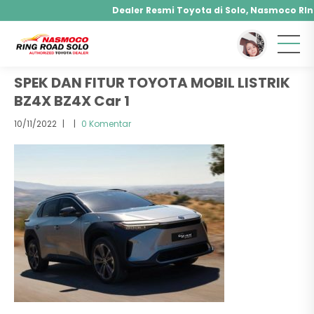
Dealer Resmi Toyota di Solo, Nasmoco RIngr
You are here :
Beranda
/ Attachment
Agya, Calya, Fortuner, Rush, Sienta, Yaris, Alphard, 
Hybrid, Yaris Cross Hybrid, Alphard Hybrid
SPEK DAN FITUR TOYOTA MOBIL LISTRIK
BZ4X BZ4X Car 1
10/11/2022
|
|
0 Komentar