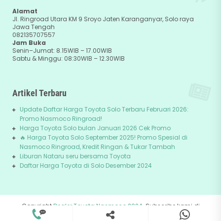
Alamat
Jl. Ringroad Utara KM 9 Sroyo Jaten Karanganyar, Solo raya
Jawa Tengah
082135707557
Jam Buka
Senin–Jumat: 8.15WIB – 17.00WIB
Sabtu & Minggu: 08:30WIB – 12.30WIB
Artikel Terbaru
Update Daftar Harga Toyota Solo Terbaru Februari 2026:
Promo Nasmoco Ringroad!
Harga Toyota Solo bulan Januari 2026 Cek Promo
🔥 Harga Toyota Solo September 2025! Promo Spesial di
Nasmoco Ringroad, Kredit Ringan & Tukar Tambah
Liburan Nataru seru bersama Toyota
Daftar Harga Toyota di Solo Desember 2024
Copyright
Dealer Toyota Nasmoco 2024
. Subscribe kami di
082135707557
+62-81229745678
Youtube