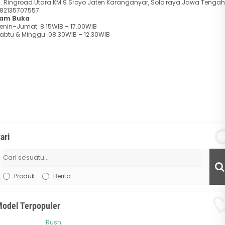
l. Ringroad Utara KM 9 Sroyo Jaten Karanganyar, Solo raya Jawa Tengah
82135707557
am Buka
enin–Jumat: 8.15WIB – 17.00WIB
abtu & Minggu: 08:30WIB – 12.30WIB
ari
Produk
Berita
odel Terpopuler
Rush