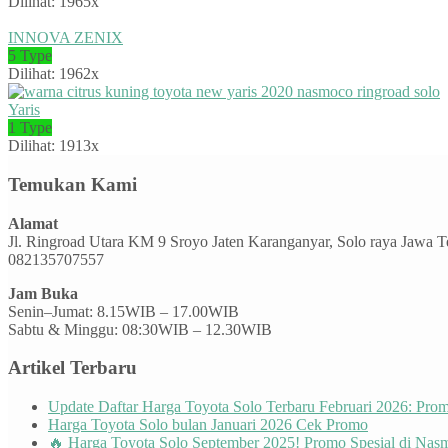
Dilihat: 1965x
INNOVA ZENIX
5 Type
Dilihat: 1962x
Yaris
1 Type
Dilihat: 1913x
Temukan Kami
Alamat
Jl. Ringroad Utara KM 9 Sroyo Jaten Karanganyar, Solo raya Jawa 
082135707557
Jam Buka
Senin–Jumat: 8.15WIB – 17.00WIB
Sabtu & Minggu: 08:30WIB – 12.30WIB
Artikel Terbaru
Update Daftar Harga Toyota Solo Terbaru Februari 2026: Pr
Harga Toyota Solo bulan Januari 2026 Cek Promo
🔥 Harga Toyota Solo September 2025! Promo Spesial di Nas