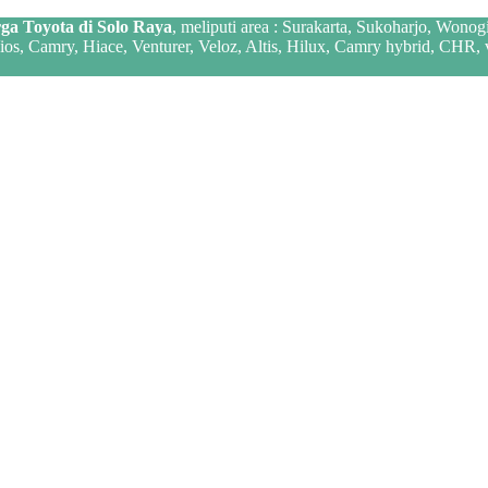
ga Toyota di Solo Raya
, meliputi area : Surakarta, Sukoharjo, Wonog
 Vios, Camry, Hiace, Venturer, Veloz, Altis, Hilux, Camry hybrid, CHR,