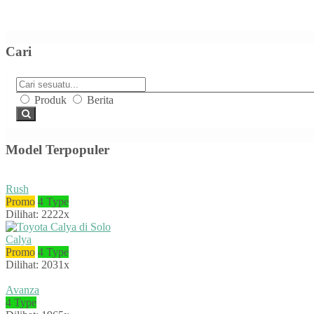
Cari
Produk
Berita
Model Terpopuler
Rush
Promo
4 Type
Dilihat: 2222x
Calya
Promo
4 Type
Dilihat: 2031x
Avanza
4 Type