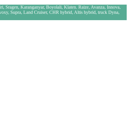
iri, Sragen, Karanganyar, Boyolali, Klaten. Raize, Avanza, Innova,
 voxy, Supra, Land Cruiser, CHR hybrid, Altis hybrid, truck Dyna,