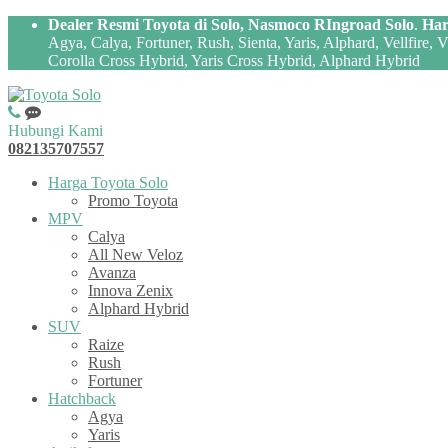
Dealer Resmi Toyota di Solo, Nasmoco RIngroad Solo
.
Har
Agya, Calya, Fortuner, Rush, Sienta, Yaris, Alphard, Vellfire,
Corolla Cross Hybrid, Yaris Cross Hybrid, Alphard Hybrid
Hubungi Kami
082135707557
Harga Toyota Solo
Promo Toyota
MPV
Calya
All New Veloz
Avanza
Innova Zenix
Alphard Hybrid
SUV
Raize
Rush
Fortuner
Hatchback
Agya
Yaris