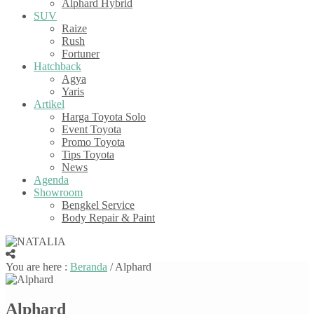
Alphard Hybrid
SUV
Raize
Rush
Fortuner
Hatchback
Agya
Yaris
Artikel
Harga Toyota Solo
Event Toyota
Promo Toyota
Tips Toyota
News
Agenda
Showroom
Bengkel Service
Body Repair & Paint
You are here :
Beranda
/
Alphard
Alphard