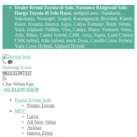
Dealer Resmi Toyota di Solo, Nasmoco RIngroad Solo
.
Harga Toyota di Solo Raya
, meliputi area : Surakarta,
Sukoharjo, Wonogiri, Sragen, Karanganyar, Boyolali, Klaten.
Raize, Avanza, Innova, Agya, Calya, Fortuner, Rush, Sienta,
Yaris, Alphard, Vellfire, Vios, Camry, Hiace, Venturer, Veloz,
Altis, Hilux, Camry hybrid, CHR, voxy, Supra, Land Cruiser,
CHR hybrid, Altis hybrid, truck Dyna, Corolla Cross Hybrid,
Yaris Cross Hybrid, Alphard Hybrid
Hubungi Kami
082135707557
Chat WhatsApp
+62-81229745678
Harga Toyota Solo
Promo Toyota
MPV
Calya
All New Veloz
Avanza
Innova Zenix