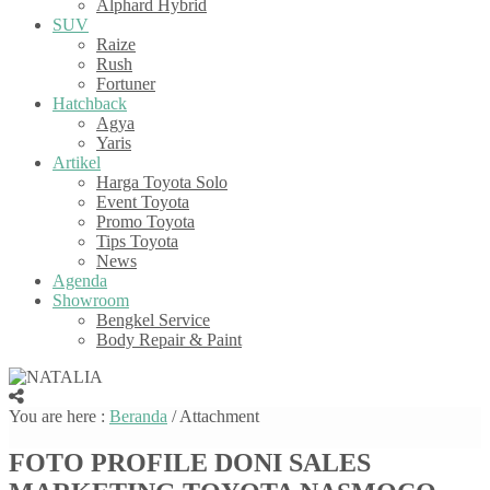
Alphard Hybrid
SUV
Raize
Rush
Fortuner
Hatchback
Agya
Yaris
Artikel
Harga Toyota Solo
Event Toyota
Promo Toyota
Tips Toyota
News
Agenda
Showroom
Bengkel Service
Body Repair & Paint
You are here :
Beranda
/ Attachment
FOTO PROFILE DONI SALES