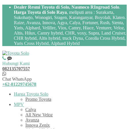
Dealer Resmi Toyota di Solo, Nasmoco RIngroad Solo
.
Harga Toyota di Solo Raya
, meliputi area : Surakarta,
Sukoharjo, Wonogiri, Sragen, Karanganyar, Boyolali, Klaten.
Raize, Avanza, Innova, Agya, Calya, Fortuner, Rush, Sienta,
Yaris, Alphard, Vellfire, Vios, Camry, Hiace, Venturer, Veloz,
Altis, Hilux, Camry hybrid, CHR, voxy, Supra, Land Cruiser,
CHR hybrid, Altis hybrid, truck Dyna, Corolla Cross Hybrid,
Yaris Cross Hybrid, Alphard Hybrid
Hubungi Kami
082135707557
Chat WhatsApp
+62-81229745678
Harga Toyota Solo
Promo Toyota
MPV
Calya
All New Veloz
Avanza
Innova Zenix